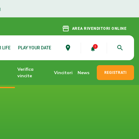
ù
storefront
AREA RIVENDITORI ONLINE
place
search
 LIFE
PLAY YOUR DATE
Verifica
Vincitori
News
REGISTRATI
vincite