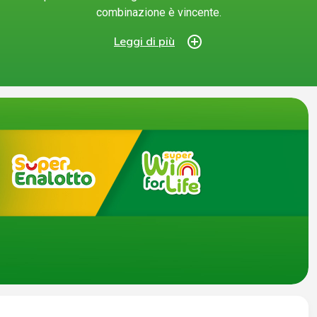
combinazione è vincente.
add_circle_outline
Leggi di più