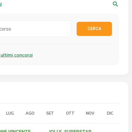
search
!
CERCA
i ultimi concorsi
LUG
AGO
SET
OTT
NOV
DIC
NE VINCENTE
JOLLY
SUPERSTAR