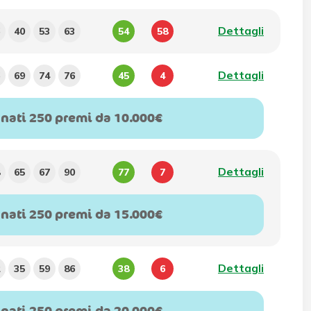
Dettagli
40
53
63
54
58
Dettagli
69
74
76
45
4
gnati 250 premi da 10.000€
Dettagli
65
67
90
77
7
gnati 250 premi da 15.000€
Dettagli
35
59
86
38
6