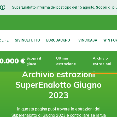
rror_outline
SuperEnalotto informa del posticipo del 15 agosto.
Scopri di pi
 LIFE
SIVINCETUTTO
EUROJACKPOT
VINCICASA
WIN FOR
Scopri il
Ultima
Archivio
0.000 €
gioco
estrazione
estrazioni
Archivio estrazioni
SuperEnalotto Giugno
2023
In questa pagina puoi trovare le estrazioni del
Superenalotto di Giugno 2023 e controllare se la tua