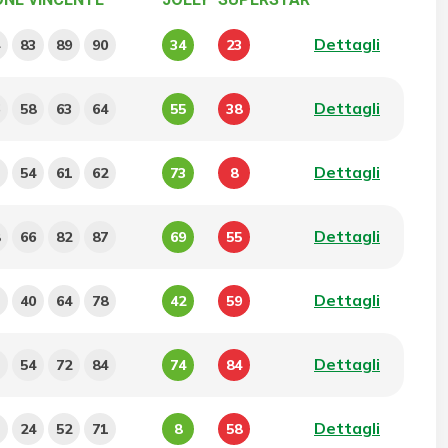
Dettagli
83
89
90
34
23
Dettagli
58
63
64
55
38
Dettagli
54
61
62
73
8
Dettagli
66
82
87
69
55
Dettagli
40
64
78
42
59
Dettagli
54
72
84
74
84
Dettagli
24
52
71
8
58