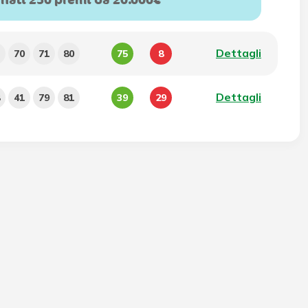
gnati 250 premi da 20.000€
Dettagli
70
71
80
75
8
Dettagli
41
79
81
39
29