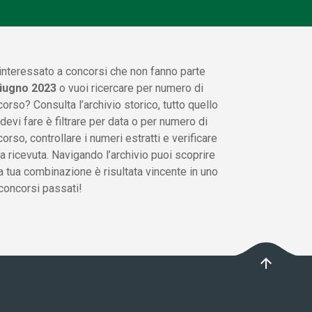
interessato a concorsi che non fanno parte
iugno 2023
o vuoi ricercare per numero di
orso? Consulta l’archivio storico, tutto quello
devi fare è filtrare per data o per numero di
orso, controllare i numeri estratti e verificare
ua ricevuta. Navigando l’archivio puoi scoprire
a tua combinazione è risultata vincente in uno
concorsi passati!
arrow_upward