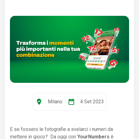
where_to_vote
date_range
Milano
|
4 Set 2023
E se fossero le fotografie a svelarci i numeri da
mettere in gioco? Da oggi con
YourNumbers
è