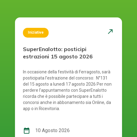
north_east
Iniziative
SuperEnalotto: posticipi
estrazioni 15 agosto 2026
In occasione della festività di Ferragosto, sarà
posticipata l’estrazione del concorso: N°131
del 15 agosto a lunedì 17 agosto 2026 Per non
perdere l’appuntamento con SuperEnalotto
ricorda che è possibile partecipare a tutti i
concorsi anche in abbonamento sia Online, da
app o in Ricevitoria.
date_range
10 Agosto 2026