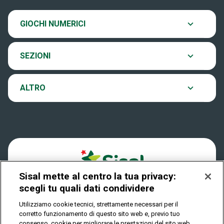
SiVinceTutto
Chi siamo
Ultima estrazione
GIOCHI NUMERICI
Eurojackpot
Contatti
Archivio estrazioni
SEZIONI
VinciCasa
Notifiche
Verifica vincite
ALTRO
Win for Life
Accessibilità
Vincitori
Play Your Date
Cookies
News
Sisal mette al centro la tua privacy:
Privacy
scegli tu quali dati condividere
Utilizziamo cookie tecnici, strettamente necessari per il
corretto funzionamento di questo sito web e, previo tuo
IL GIOCO È VIETATO AI MINORI E PUÒ CAUSARE
consenso, cookie per migliorare le prestazioni del sito web