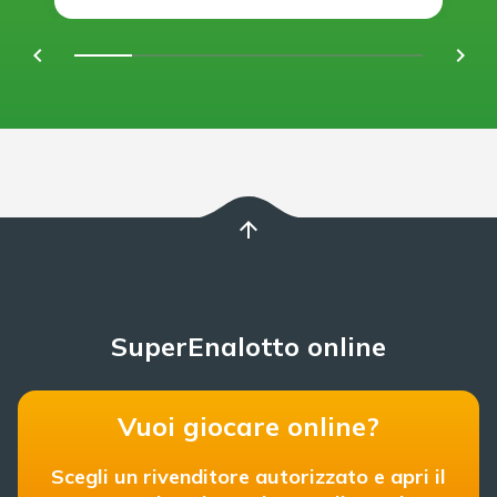
chevron_left
navigate_next
arrow_upward
SuperEnalotto online
Vuoi giocare online?
Scegli un rivenditore autorizzato e apri il