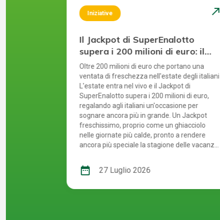
north_east
north_ea
Iniziative
otto vola
Il Jackpot di SuperEnalotto
continua a
supera i 200 milioni di euro: il
sogno più fresco dell’estate è
continua a
Oltre 200 milioni di euro che portano una
servito
do sogni,
ventata di freschezza nell'estate degli italian
i estrazione.
L'estate entra nel vivo e il Jackpot di
inua la sua
SuperEnalotto supera i 200 milioni di euro,
glia che
regalando agli italiani un'occasione per
iva: 170
sognare ancora più in grande. Un Jackpot
si limita a
freschissimo, proprio come un ghiacciolo
più in
nelle giornate più calde, pronto a rendere
ossimo a
ancora più speciale la stagione delle vacanze
ria storia?
con un montepremi che supera i 200 milioni d
perEnalotto è
euro. Chi sarà il prossimo protagonista più
date_range
27 Luglio 2026
dono la
fresco della stagione a centrare il 6?
golo
one a tutto.
 Jackpot?