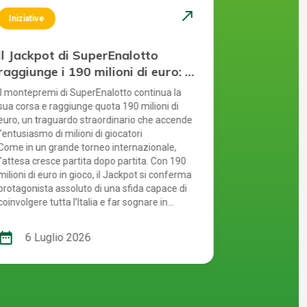
north_east
Iniziative
Iniziative
Il Jackpot di SuperEnalotto
Il Jackpo
raggiunge i 190 milioni di euro: il
raggiunge 
sogno mondiale continua
sogno div
Il montepremi di SuperEnalotto continua la
Il montepremi
sua corsa e raggiunge quota 190 milioni di
sua crescita 
euro, un traguardo straordinario che accende
importante s
l'entusiasmo di milioni di giocatori
Il Jackpot di
Come in un grande torneo internazionale,
clima da gran
l'attesa cresce partita dopo partita. Con 190
180 milioni d
milioni di euro in gioco, il Jackpot si conferma
più in grande
protagonista assoluto di una sfida capace di
davanti a un i
coinvolgere tutta l’Italia e far sognare in
campione a cen
grande. Chi sarà il prossimo campione a
vittoria più a
mettere a segno la giocata decisiva e
ate_range
date_range
6 Luglio 2026
17 Gi
conquistare il Jackpot più ambito?