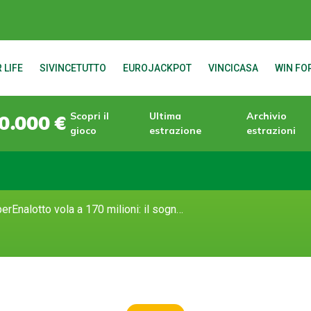
 LIFE
SIVINCETUTTO
EUROJACKPOT
VINCICASA
WIN FOR
Scopri il
Ultima
Archivio
0.000 €
gioco
estrazione
estrazioni
Il Jackpot di SuperEnalotto vola a 170 milioni: il sogno continua a crescere