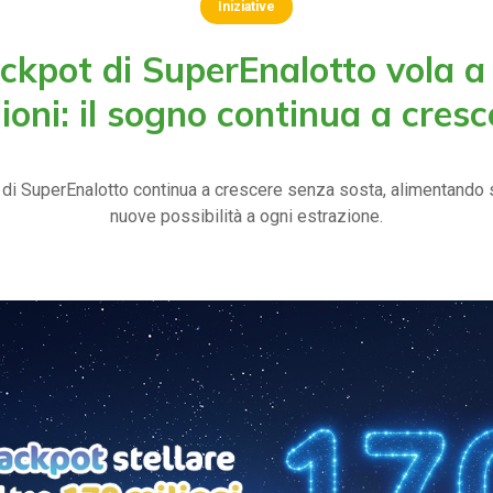
Iniziative
Jackpot di SuperEnalotto vola a
lioni: il sogno continua a cresc
 di SuperEnalotto continua a crescere senza sosta, alimentando s
nuove possibilità a ogni estrazione.