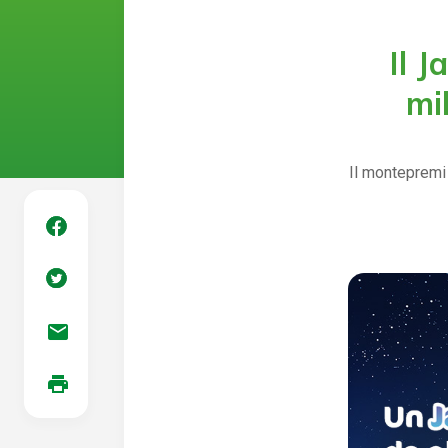
Il 
mi
Il montepremi
mail
print