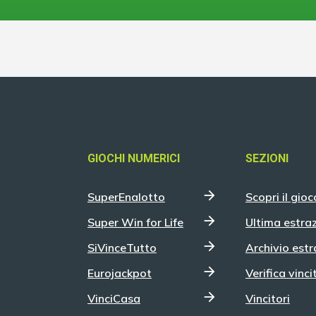
GIOCHI NUMERICI
SEZIONI
SuperEnalotto
Scopri il gioc
Super Win for Life
Ultima estra
SiVinceTutto
Archivio estr
Eurojackpot
Verifica vinci
VinciCasa
Vincitori