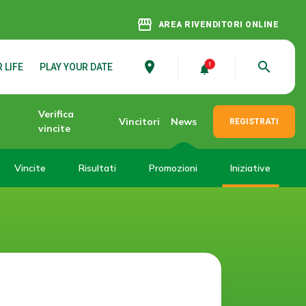
storefront
AREA RIVENDITORI ONLINE
place
search
 LIFE
PLAY YOUR DATE
Verifica
Vincitori
News
REGISTRATI
vincite
Vincite
Risultati
Promozioni
Iniziative