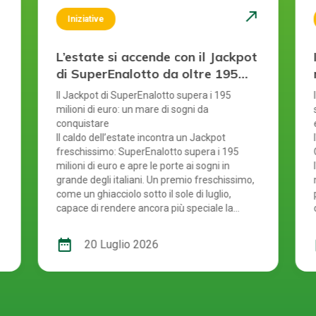
st
north_east
Iniziative
L’estate si accende con il Jackpot
di SuperEnalotto da oltre 195
milioni di euro
Il Jackpot di SuperEnalotto supera i 195
i
milioni di euro: un mare di sogni da
conquistare
Il caldo dell’estate incontra un Jackpot
freschissimo: SuperEnalotto supera i 195
milioni di euro e apre le porte ai sogni in
grande degli italiani. Un premio freschissimo,
come un ghiacciolo sotto il sole di luglio,
capace di rendere ancora più speciale la
i
stagione più attesa dell’anno. Chi sarà il
prossimo campione a centrare il 6 e a
date_range
d
20 Luglio 2026
trasformare quest’estate in un momento da
ricordare?