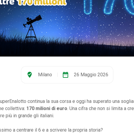
where_to_vote
date_range
Milano
|
26 Maggio 2026
SuperEnalotto continua la sua corsa e oggi ha superato una sogli
e collettiva:
170 milioni di euro
. Una cifra che non si limita a c
 più in grande gli italiani.
ossimo a centrare il 6 e a scrivere la propria storia?