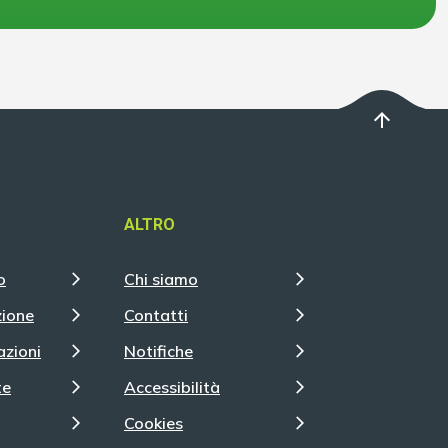
arrow_upward
ALTRO
o
Chi siamo
zione
Contatti
azioni
Notifiche
te
Accessibilità
Cookies