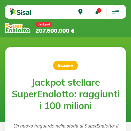
place
Jackpot
207.600.000 €
Iniziative
Jackpot stellare
SuperEnalotto: raggiunti
i 100 milioni
Un nuovo traguardo nella storia di SuperEnalotto: il