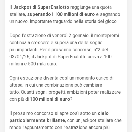
Il
Jackpot di SuperEnalotto
raggiunge una quota
stellare,
superando i 100 milioni di euro
e segnando
un nuovo, importante traguardo nella storia del gioco.
Dopo l’estrazione di venerdì 2 gennaio, il montepremi
continua a crescere e supera una delle soglie
più importanti. Per il prossimo concorso, n°2 del
03/01/26, il Jackpot di SuperEnalotto arriva a 100
milioni e 500 mila euro.
Ogni estrazione diventa così un momento carico di
attesa, in cui una combinazione può cambiare
tutto. Quanti sogni, progetti, ambizioni poter realizzare
con più di
100 milioni di euro
?
Il prossimo concorso si apre così sotto un
cielo
particolarmente brillante
, con un jackpot stellare che
rende l’appuntamento con l’estrazione ancora più