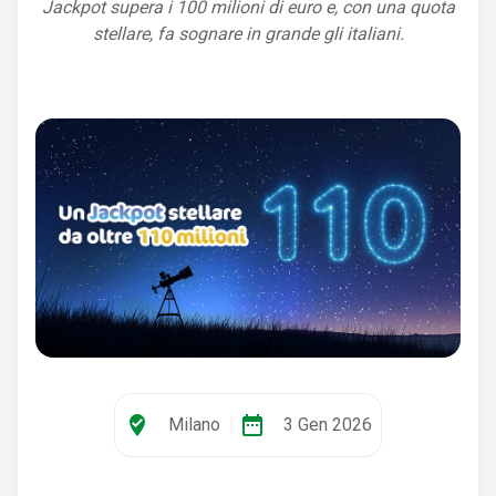
Jackpot supera i 100 milioni di euro e, con una quota
stellare, fa sognare in grande gli italiani.
where_to_vote
date_range
Milano
|
3 Gen 2026