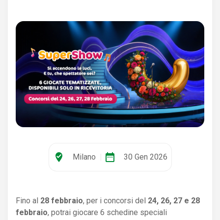
where_to_vote
date_range
Milano
|
30 Gen 2026
Fino al
28 febbraio
, per i concorsi del
24, 26, 27 e 28
febbraio
, potrai giocare 6 schedine speciali