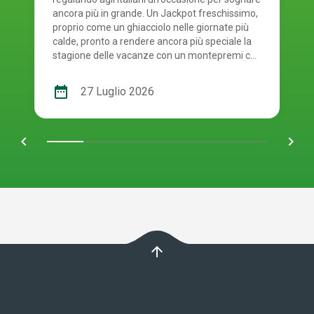
ancora più in grande. Un Jackpot freschissimo,
proprio come un ghiacciolo nelle giornate più
calde, pronto a rendere ancora più speciale la
stagione delle vacanze con un montepremi che
supera i 200 milioni di euro. Chi sarà il prossimo
protagonista più fresco della stagione a
date_range
27 Luglio 2026
centrare il 6?
chevron_left
navigate_next
arrow_upward