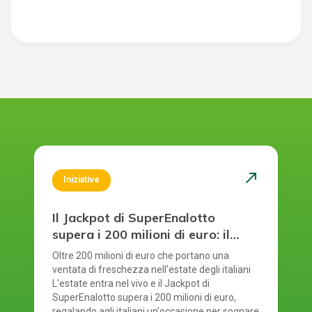
north_east
Iniziative
Il Jackpot di SuperEnalotto
supera i 200 milioni di euro: il
sogno più fresco dell’estate è
Oltre 200 milioni di euro che portano una
servito
ventata di freschezza nell'estate degli italiani
L'estate entra nel vivo e il Jackpot di
SuperEnalotto supera i 200 milioni di euro,
regalando agli italiani un'occasione per sognare