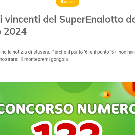
Risultati
 vincenti del SuperEnalotto d
o 2024
anno la notizia di stasera. Perché il punto '6' e il punto '5+' non ha
mostrarsi. Il montepremi gongola.