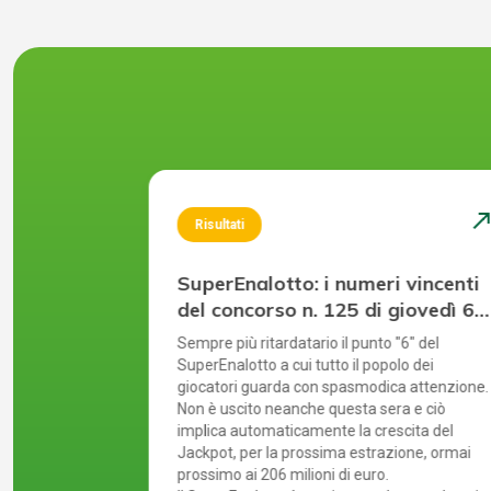
north_east
north_ea
Risultati
 vincenti
SuperEnalotto: i numeri vincenti
martedì
del concorso n. 125 di giovedì 6
agosto 2026
tre il luglio
Sempre più ritardatario il punto "6" del
 ultime
SuperEnalotto a cui tutto il popolo dei
uenza sale ed
giocatori guarda con spasmodica attenzione.
ilioni di
Non è uscito neanche questa sera e ciò
implica automaticamente la crescita del
on molteplici
Jackpot, per la prossima estrazione, ormai
e si riflette
prossimo ai 206 milioni di euro.