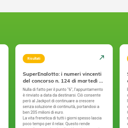
st
north_east
Risultati
SuperEnalotto: i numeri vincenti
del concorso n. 124 di martedì 4
agosto 2026
Nulla di fatto per il punto "6", l'appuntamento
è rinviato a data da destinarsi. Ciò consente
però al Jackpot di continuare a crescere
senza soluzione di continuità, portandosi a
ben 205 milioni di euro.
La vita frenetica di tutti i giorni spesso lascia
poco tempo per il relax. Questo rende