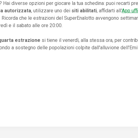
 Hai diverse opzioni per giocare la tua schedina: puoi recarti p
ia autorizzata
, utilizzare uno dei
siti abilitati
, affidarti all'
App uffi
 Ricorda che le estrazioni del SuperEnalotto avvengono settiman
vedì e il sabato alle ore 20:00.
quarta estrazione
si tiene il venerdì, alla stessa ora, per contrib
fondo a sostegno delle popolazioni colpite dall'alluvione dell'Em