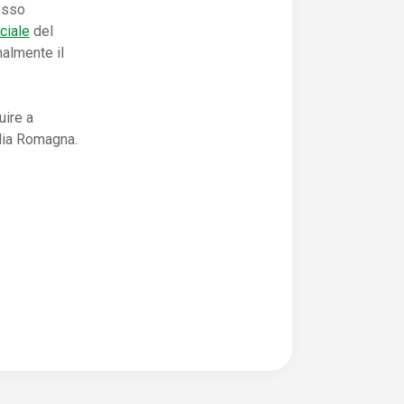
resso
ciale
del
almente il
uire a
ilia Romagna.