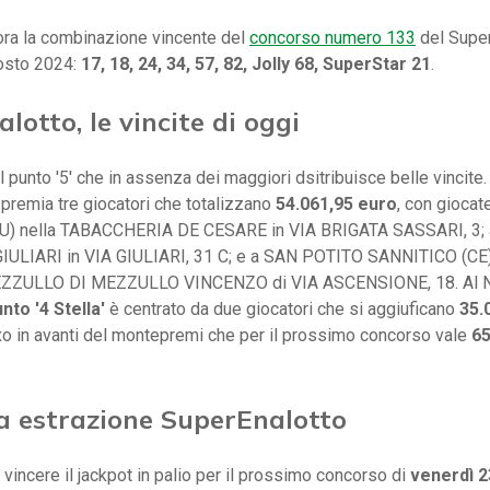
ora la combinazione vincente del
concorso numero 133
del Super
osto 2024:
17, 18, 24, 34, 57, 82, Jolly 68, SuperStar 21
.
lotto, le vincite di oggi
l punto '5' che in assenza dei maggiori dsitribuisce belle vincite.
a premia tre giocatori che totalizzano
54.061,95 euro
, con giocat
SU) nella TABACCHERIA DE CESARE in VIA BRIGATA SASSARI, 3
GIULIARI in VIA GIULIARI, 31 C; e a SAN POTITO SANNITICO (CE)
ZZULLO DI MEZZULLO VINCENZO di VIA ASCENSIONE, 18. Al 
nto '4 Stella'
è centrato da due giocatori che si aggiuficano
35.
o in avanti del montepremi che per il prossimo concorso vale
65
a estrazione SuperEnalotto
 vincere il jackpot in palio per il prossimo concorso di
venerdì 