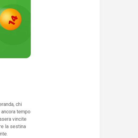
eranda, chi
'è ancora tempo
asera vincite
are la sestina
nte.