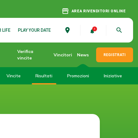
storefront
AREA RIVENDITORI ONLINE
place
search
 LIFE
PLAY YOUR DATE
Verifica
Vincitori
News
REGISTRATI
vincite
Vincite
Risultati
Promozioni
Iniziative