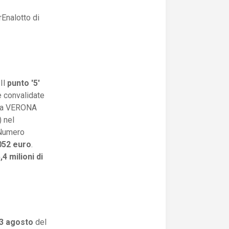
Enalotto di
 Il
punto '5'
e convalidate
; a VERONA
 nel
Numero
052 euro
.
,4 milioni di
23 agosto
del