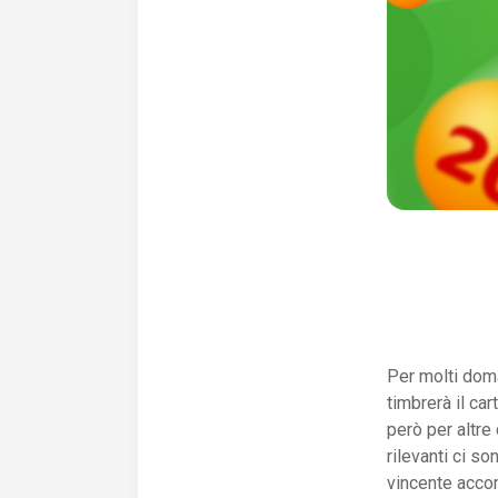
Per molti doma
timbrerà il car
però per altre
rilevanti ci so
vincente accom