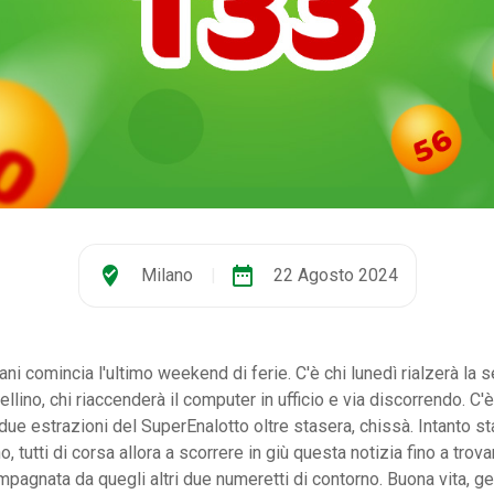
where_to_vote
date_range
Milano
|
22 Agosto 2024
ni comincia l'ultimo weekend di ferie. C'è chi lunedì rialzerà la s
tellino, chi riaccenderà il computer in ufficio e via discorrendo. C
 due estrazioni del SuperEnalotto oltre stasera, chissà. Intanto st
no, tutti di corsa allora a scorrere in giù questa notizia fino a trov
pagnata da quegli altri due numeretti di contorno. Buona vita, ge