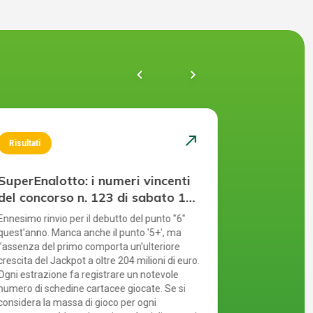
chevron_left
navigate_next
north_east
Risultati
Risultati
SuperEnalotto: i numeri vincenti
SuperEnal
del concorso n. 123 di sabato 1
del concor
agosto 2026
luglio 20
Ennesimo rinvio per il debutto del punto "6"
Il luglio del 2
quest'anno. Manca anche il punto '5+', ma
parlando di S
l'assenza del primo comporta un'ulteriore
a cui manca 
crescita del Jackpot a oltre 204 milioni di euro.
tempo, il punt
Ogni estrazione fa registrare un notevole
al Jackpot che
numero di schedine cartacee giocate. Se si
Puoi partecip
considera la massa di gioco per ogni
modi: compila