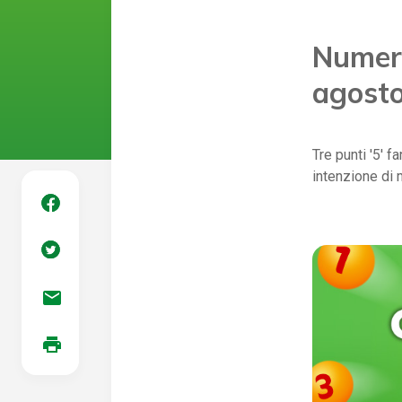
Numeri
agost
Tre punti '5' f
intenzione di 
mail
print