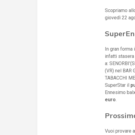
Scopriamo all
giovedì 22 ag
SuperEna
In gran forma i
infatti staser
a: SENORBI'(
(VR) nel BAR 
TABACCHI ME
SuperStar il
pu
Ennesimo balx
euro
.
Prossim
Vuoi provare a