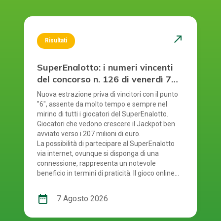
north_east
Risultati
SuperEnalotto: i numeri vincenti
del concorso n. 126 di venerdì 7
agosto 2026
Nuova estrazione priva di vincitori con il punto
"6", assente da molto tempo e sempre nel
mirino di tutti i giocatori del SuperEnalotto.
Giocatori che vedono crescere il Jackpot ben
avviato verso i 207 milioni di euro.
La possibilità di partecipare al SuperEnalotto
via internet, ovunque si disponga di una
connessione, rappresenta un notevole
beneficio in termini di praticità. Il gioco online
del SuperEnalotto mette a disposizione anche
questo considerevole vantaggio: evita la
date_range
7 Agosto 2026
necessità di recarsi fisicamente in ricevitoria
per convalidare la schedina tradizionale,