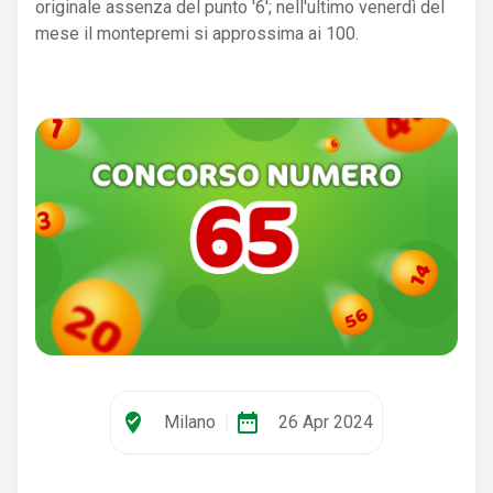
originale assenza del punto '6'; nell'ultimo venerdì del
mese il montepremi si approssima ai 100.
where_to_vote
date_range
Milano
|
26 Apr 2024