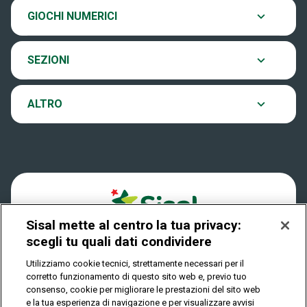
Chi siamo
Ultima estrazione
GIOCHI NUMERICI
Eurojackpot
Contatti
Archivio estrazioni
SEZIONI
VinciCasa
Notifiche
Verifica vincite
ALTRO
Win for Life
Accessibilità
Vincitori
Play Your Date
Cookies
News
Sisal mette al centro la tua privacy:
Privacy
scegli tu quali dati condividere
Utilizziamo cookie tecnici, strettamente necessari per il
corretto funzionamento di questo sito web e, previo tuo
IL GIOCO È VIETATO AI MINORI E PUÒ CAUSARE
consenso, cookie per migliorare le prestazioni del sito web
DIPENDENZA PATOLOGICA
e la tua esperienza di navigazione e per visualizzare avvisi