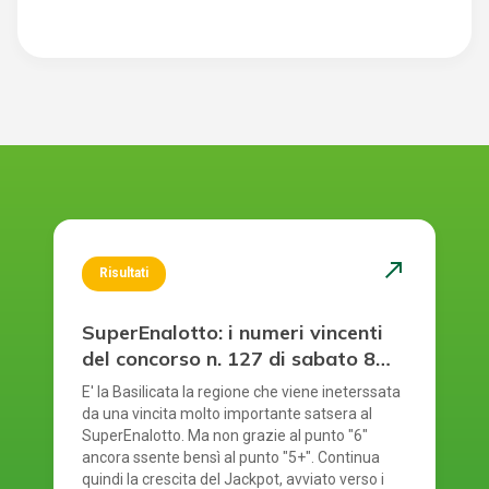
north_east
Risultati
SuperEnalotto: i numeri vincenti
del concorso n. 127 di sabato 8
agosto 2026
E' la Basilicata la regione che viene ineterssata
da una vincita molto importante satsera al
SuperEnalotto. Ma non grazie al punto "6"
ancora ssente bensì al punto "5+". Continua
quindi la crescita del Jackpot, avviato verso i