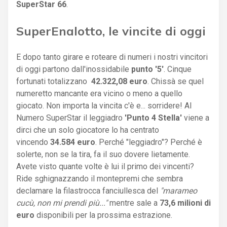
SuperStar 66
.
SuperEnalotto, le vincite di oggi
E dopo tanto girare e roteare di numeri i nostri vincitori
di oggi partono dall'inossidabile
punto '5'
. Cinque
fortunati totalizzano
42.322,08 euro
. Chissà se quel
numeretto mancante era vicino o meno a quello
giocato. Non importa la vincita c'è e... sorridere! Al
Numero SuperStar il leggiadro
'Punto 4 Stella'
viene a
dirci che un solo giocatore lo ha centrato
vincendo
34.584 euro
. Perché "leggiadro"? Perché è
solerte, non se la tira, fa il suo dovere lietamente.
Avete visto quante volte è lui il primo dei vincenti?
Ride sghignazzando il montepremi che sembra
declamare la filastrocca fanciullesca del
"marameo
cucù, non mi prendi più..."
mentre sale a
73,6 milioni di
euro
disponibili per la prossima estrazione.