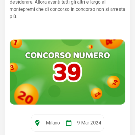
desiderare. Allora avanti tutti gli altri e largo al
montepremi che di concorso in concorso non si arresta
più.
where_to_vote
date_range
Milano
|
9 Mar 2024