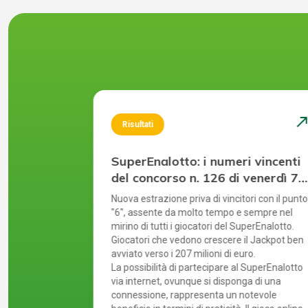
north_east
north_ea
Risultati
 vincenti
SuperEnalotto: i numeri vincenti
giovedì 30
del concorso n. 126 di venerdì 7
agosto 2026
l più alto
Nuova estrazione priva di vincitori con il punto
tanti in
"6", assente da molto tempo e sempre nel
agna. Il
mirino di tutti i giocatori del SuperEnalotto.
ultima
Giocatori che vedono crescere il Jackpot ben
avviato verso i 207 milioni di euro.
SuperEnalotto
La possibilità di partecipare al SuperEnalotto
sto implica
via internet, ovunque si disponga di una
prudente,
connessione, rappresenta un notevole