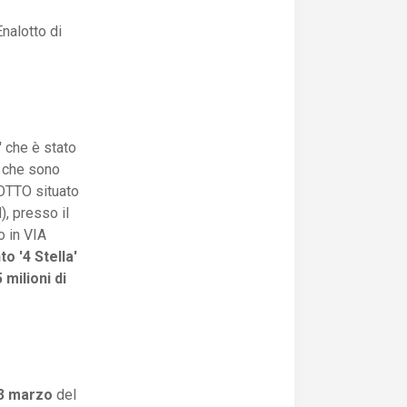
nalotto di
'
che è stato
 che sono
LOTTO situato
 presso il
 in VIA
to '4 Stella'
 milioni di
13 marzo
del