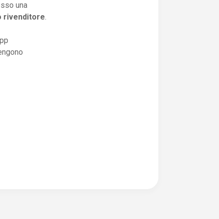
resso una
o rivenditore
.
app
vengono