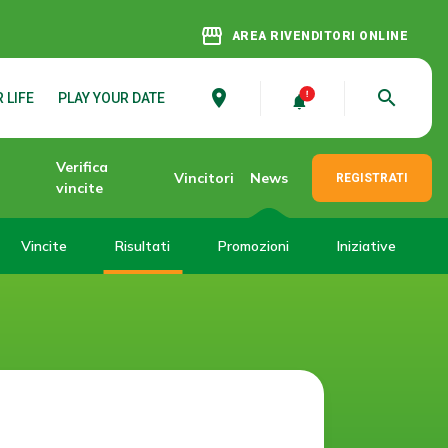
storefront
AREA RIVENDITORI ONLINE
place
search
 LIFE
PLAY YOUR DATE
Verifica
Vincitori
News
REGISTRATI
vincite
Vincite
Risultati
Promozioni
Iniziative