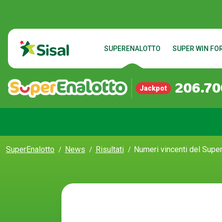
SUPERENALOTTO
SUPER WIN FOR
206.70
Jackpot
SuperEnalotto
News
Risultati
Numeri vincenti del Supe