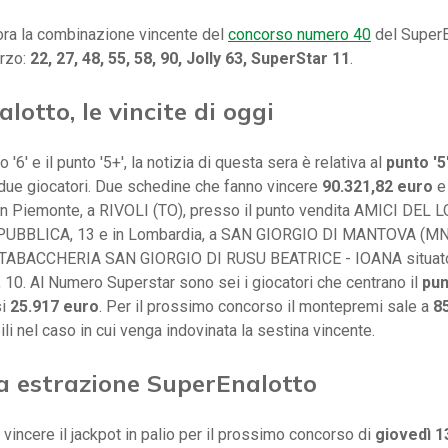
ora la combinazione vincente del
concorso numero 40
del SuperE
rzo:
22, 27, 48, 55, 58, 90, Jolly 63, SuperStar 11
.
lotto, le vincite di oggi
o '6' e il punto '5+', la notizia di questa sera è relativa al
punto '5
 due giocatori. Due schedine che fanno vincere
90.321,82 euro
e
in Piemonte, a RIVOLI (TO), presso il punto vendita AMICI DEL 
PUBBLICA, 13 e in Lombardia, a SAN GIORGIO DI MANTOVA (MN),
a TABACCHERIA SAN GIORGIO DI RUSU BEATRICE - IOANA situato
0. Al Numero Superstar sono sei i giocatori che centrano il
pun
si
25.917 euro
. Per il prossimo concorso il montepremi sale a
85
ili nel caso in cui venga indovinata la sestina vincente.
a estrazione SuperEnalotto
 vincere il jackpot in palio per il prossimo concorso di
giovedì 