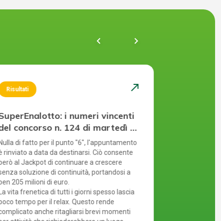
chevron_left
navigate_next
north_east
Risultati
Risultati
SuperEnalotto: i numeri vincenti
SuperEnal
del concorso n. 124 di martedì 4
del conco
agosto 2026
agosto 2
Nulla di fatto per il punto "6", l'appuntamento
Ennesimo rinvi
è rinviato a data da destinarsi. Ciò consente
quest'anno. M
però al Jackpot di continuare a crescere
l'assenza del
senza soluzione di continuità, portandosi a
crescita del J
ben 205 milioni di euro.
Ogni estrazio
La vita frenetica di tutti i giorni spesso lascia
numero di sch
poco tempo per il relax. Questo rende
considera la 
complicato anche ritagliarsi brevi momenti
concorso, poch