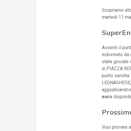
Scopriamo all
martedì 11 ma
SuperEna
Assenti il punt
indovinato da
state giocate 
in PIAZZA RE
punto vendit
LEGNAGHESE, 1
aggiudicando
euro
disponib
Prossim
Vuoi provare a