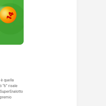
 è quella
 “6” risale
l SuperEnalotto
 premio