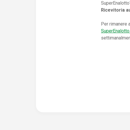
SuperEnalotto?
Ricevitoria a
Per rimanere a
SuperEnalotto 
settimanalmente