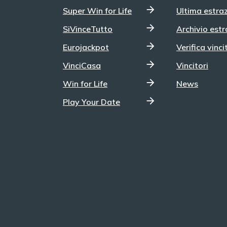
al Numero SuperStar è il punto "4 Stella" a far
Super Win for Life
Ultima estra
sì che cinque giocatori totalizzino 22.840,00
euro. Nuova quota quindi per il Jackpot che
SiVinceTutto
Archivio estr
sale sempre più. raggiungendo la quota
Eurojackpot
Verifica vinci
di 205,8 milioni di euro. Prossima estrazione
SuperEnalotto Vuoi provare a vincere il
VinciCasa
Vincitori
Jackpot in palio per il prossimo concorso di
venerdì 7 agosto del SuperEnalotto? Giocare
Win for Life
News
al SuperEnalotto è semplicissimo, dopo aver
.
scelto i tuoi sei numeri fortunati compresi tra
Play Your Date
a
1 e 90 ti basterà individuare l’opzione che più
fa per te. Il metodo più classico è quello di
recarsi in una ricevitoria autorizzata, ma con il
digitale puoi decidere di giocare online tramite
i siti web autorizzati oppure tramite le app
dedicate per smartphone e tablet. Ricorda, se
scegli il digitale, l’esperienza è ancora più
vantaggiosa: vincite accreditate
automaticamente, promozioni dedicate e
strumenti pensati per un gioco comodo,
sicuro e sempre responsabile.
L’appuntamento con la fortuna è al prossimo