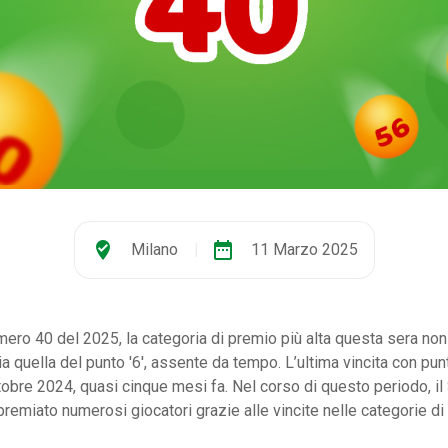
where_to_vote
date_range
Milano
|
11 Marzo 2025
ero 40 del 2025, la categoria di premio più alta questa sera non
 quella del punto '6', assente da tempo. L’ultima vincita con punti
ottobre 2024, quasi cinque mesi fa. Nel corso di questo periodo, i
emiato numerosi giocatori grazie alle vincite nelle categorie di