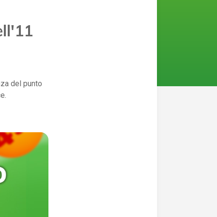
ll'11
nza del punto
e.