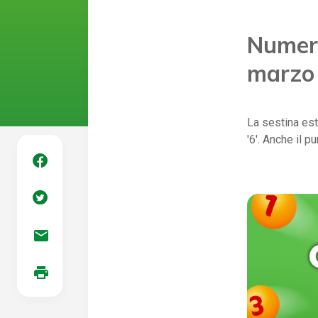
Numeri
marzo
La sestina est
'6'. Anche il 
mail
print