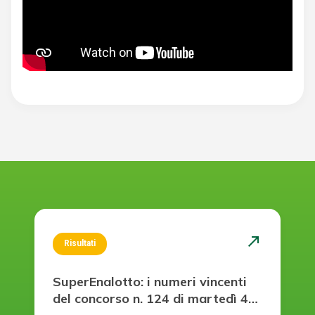
north_east
Risultati
SuperEnalotto: i numeri vincenti
del concorso n. 124 di martedì 4