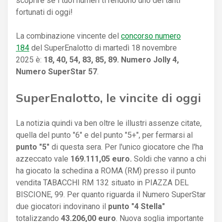
scoprire se i tuoi numeri ti rendono uno dei tanti
fortunati di oggi!
La combinazione vincente del
concorso numero
184
del SuperEnalotto di martedì 18 novembre
2025 è:
18, 40, 54, 83, 85, 89. Numero Jolly 4,
Numero SuperStar 57
.
SuperEnalotto, le vincite di oggi
La notizia quindi va ben oltre le illustri assenze citate,
quella del punto "6" e del punto "5+", per fermarsi al
punto "5"
di questa sera. Per l'unico giocatore che l'ha
azzeccato vale
169.111,05 euro.
Soldi che vanno a chi
ha giocato la schedina a ROMA (RM) presso il punto
vendita TABACCHI RM 132 situato in PIAZZA DEL
BISCIONE, 99. Per quanto riguarda il Numero SuperStar
due giocatori indovinano il
punto "4 Stella"
totalizzando
43.206,00 euro
. Nuova soglia importante