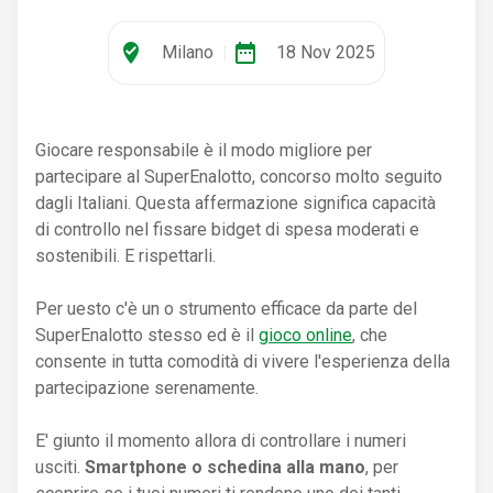
where_to_vote
date_range
Milano
|
18 Nov 2025
Giocare responsabile è il modo migliore per
partecipare al SuperEnalotto, concorso molto seguito
dagli Italiani. Questa affermazione significa capacità
di controllo nel fissare bidget di spesa moderati e
sostenibili. E rispettarli.
Per uesto c'è un o strumento efficace da parte del
SuperEnalotto stesso ed è il
gioco online
, che
consente in tutta comodità di vivere l'esperienza della
partecipazione serenamente.
E' giunto il momento allora di controllare i numeri
usciti.
Smartphone o schedina alla mano
, per