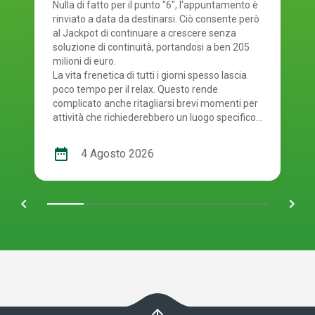
agosto 2026
Nulla di fatto per il punto "6", l'appuntamento è
rinviato a data da destinarsi. Ciò consente però
al Jackpot di continuare a crescere senza
soluzione di continuità, portandosi a ben 205
milioni di euro.
La vita frenetica di tutti i giorni spesso lascia
poco tempo per il relax. Questo rende
complicato anche ritagliarsi brevi momenti per
attività che richiederebbero un luogo specifico.
È proprio per questo motivo che il gioco online
offre una soluzione comoda a chi partecipa ai
date_range
4 Agosto 2026
concorsi: permette di fare la propria giocata
ovunque ci si trovi, senza la necessità di recarsi
fisicamente nei punti vendita autorizzati. E'
chevron_left
navigate_next
giunto il momento quindi di controllare i numeri
usciti. Smartphone o schedina alla mano, per
scoprire se i tuoi numeri ti rendono uno dei tanti
fortunati di oggi! La combinazione vincente del
concorso numero 124 del SuperEnalotto di
martedì 4 agosto 2026 è: 49, 56, 58, 70, 76, 78.
Numero Jolly 29, Numero SuperStar 16.
SuperEnalotto, le vincite di oggi Non è ancora
arrow_upward
l'estrazione che molti aspettavano in termini di