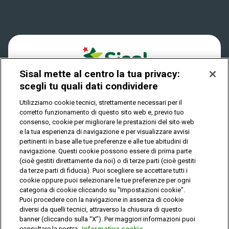
Win for Life
Accessibilità
Vincitori
Play Your Date
Cookies
News
Sisal mette al centro la tua privacy:
Privacy
scegli tu quali dati condividere
Utilizziamo cookie tecnici, strettamente necessari per il
corretto funzionamento di questo sito web e, previo tuo
IL GIOCO È VIETATO AI MINORI E PUÒ CAUSARE
consenso, cookie per migliorare le prestazioni del sito web
DIPENDENZA PATOLOGICA
e la tua esperienza di navigazione e per visualizzare avvisi
pertinenti in base alle tue preferenze e alle tue abitudini di
navigazione. Questi cookie possono essere di prima parte
(cioè gestiti direttamente da noi) o di terze parti (cioè gestiti
© Copyright Sisal Italia S.p.A. - P.I. 02433760135
da terze parti di fiducia). Puoi scegliere se accettare tutti i
Mappa
cookie oppure puoi selezionare le tue preferenze per ogni
Privacy
Cookies
del
categoria di cookie cliccando su "Impostazioni cookie".
sito
Puoi procedere con la navigazione in assenza di cookie
diversi da quelli tecnici, attraverso la chiusura di questo
banner (cliccando sulla “X”). Per maggiori informazioni puoi
consultare la nostra
Informativa cookie