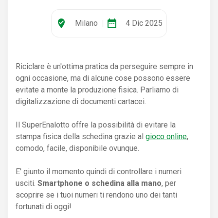
where_to_vote
date_range
Milano
|
4 Dic 2025
Riciclare è un'ottima pratica da perseguire sempre in
ogni occasione, ma di alcune cose possono essere
evitate a monte la produzione fisica. Parliamo di
digitalizzazione di documenti cartacei.
Il SuperEnalotto offre la possibilità di evitare la
stampa fisica della schedina grazie al
gioco online
,
comodo, facile, disponibile ovunque.
E' giunto il momento quindi di controllare i numeri
usciti.
Smartphone o schedina alla mano
, per
scoprire se i tuoi numeri ti rendono uno dei tanti
fortunati di oggi!