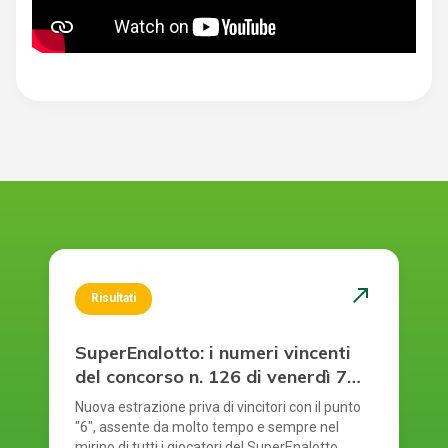
north_east
Risultati
SuperEnalotto: i numeri vincenti
del concorso n. 126 di venerdì 7
agosto 2026
Nuova estrazione priva di vincitori con il punto
"6", assente da molto tempo e sempre nel
mirino di tutti i giocatori del SuperEnalotto.