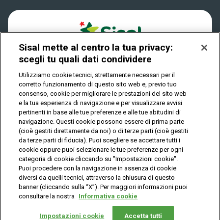
Play Your Date
Cookies
News
Sisal mette al centro la tua privacy:
Privacy
scegli tu quali dati condividere
Utilizziamo cookie tecnici, strettamente necessari per il
corretto funzionamento di questo sito web e, previo tuo
IL GIOCO È VIETATO AI MINORI E PUÒ CAUSARE
consenso, cookie per migliorare le prestazioni del sito web
DIPENDENZA PATOLOGICA
e la tua esperienza di navigazione e per visualizzare avvisi
pertinenti in base alle tue preferenze e alle tue abitudini di
navigazione. Questi cookie possono essere di prima parte
(cioè gestiti direttamente da noi) o di terze parti (cioè gestiti
© Copyright Sisal Italia S.p.A. - P.I. 02433760135
da terze parti di fiducia). Puoi scegliere se accettare tutti i
Mappa
cookie oppure puoi selezionare le tue preferenze per ogni
Privacy
Cookies
del
categoria di cookie cliccando su "Impostazioni cookie".
sito
Puoi procedere con la navigazione in assenza di cookie
diversi da quelli tecnici, attraverso la chiusura di questo
banner (cliccando sulla “X”). Per maggiori informazioni puoi
consultare la nostra
Informativa cookie
Vuoi giocare
online?
Impostazioni cookie
Accetta tutti