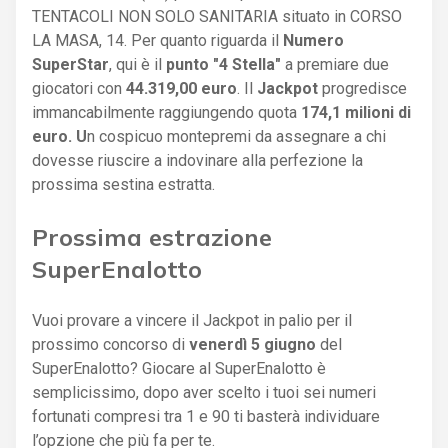
TENTACOLI NON SOLO SANITARIA situato in CORSO
LA MASA, 14. Per quanto riguarda il
Numero
SuperStar
, qui è il
punto "4 Stella"
a premiare due
giocatori con
44.319,00 euro
. Il
Jackpot
progredisce
immancabilmente raggiungendo quota
174,1 milioni di
euro. U
n cospicuo montepremi da assegnare a chi
dovesse riuscire a indovinare alla perfezione la
prossima sestina estratta.
Prossima estrazione
SuperEnalotto
Vuoi provare a vincere il Jackpot in palio per il
prossimo concorso di
venerdì 5 giugno
del
SuperEnalotto? Giocare al SuperEnalotto è
semplicissimo, dopo aver scelto i tuoi sei numeri
fortunati compresi tra 1 e 90 ti basterà individuare
l’opzione che più fa per te.