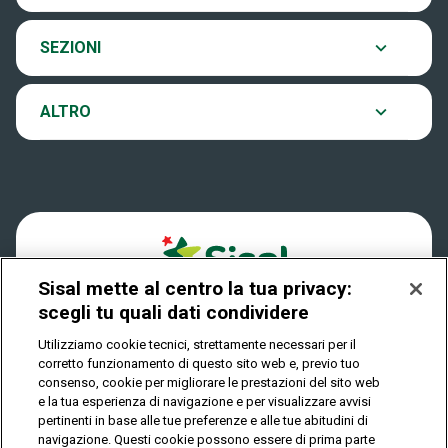
Eurojackpot
Contatti
Archivio estrazioni
SEZIONI
VinciCasa
Notifiche
Verifica vincite
ALTRO
Win for Life
Accessibilità
Vincitori
Play Your Date
Cookies
News
Sisal mette al centro la tua privacy:
Privacy
scegli tu quali dati condividere
Utilizziamo cookie tecnici, strettamente necessari per il
corretto funzionamento di questo sito web e, previo tuo
IL GIOCO È VIETATO AI MINORI E PUÒ CAUSARE
consenso, cookie per migliorare le prestazioni del sito web
DIPENDENZA PATOLOGICA
e la tua esperienza di navigazione e per visualizzare avvisi
pertinenti in base alle tue preferenze e alle tue abitudini di
navigazione. Questi cookie possono essere di prima parte