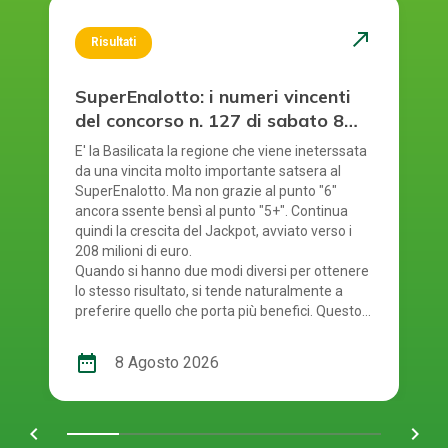
north_east
Risultati
SuperEnalotto: i numeri vincenti
del concorso n. 127 di sabato 8
agosto 2026
E' la Basilicata la regione che viene ineterssata
da una vincita molto importante satsera al
SuperEnalotto. Ma non grazie al punto "6"
ancora ssente bensì al punto "5+". Continua
quindi la crescita del Jackpot, avviato verso i
208 milioni di euro.
Quando si hanno due modi diversi per ottenere
lo stesso risultato, si tende naturalmente a
preferire quello che porta più benefici. Questo
principio si riflette anche nel modo in cui si
gioca al SuperEnalotto. Infatti, per giocare al
date_range
8 Agosto 2026
SuperEnalotto si può scegliere tra due opzioni:
andare in una ricevitoria oppure mediante il
gioco online. Quest'ultima modalità è molto
chevron_left
navigate_next
comoda e presenta diversi vantaggi per chi