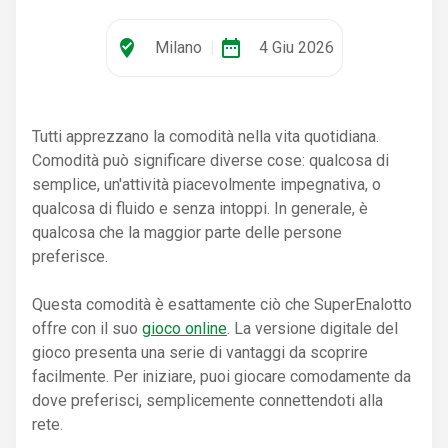
where_to_vote
date_range
Milano
|
4 Giu 2026
Tutti apprezzano la comodità nella vita quotidiana.
Comodità può significare diverse cose: qualcosa di
semplice, un'attività piacevolmente impegnativa, o
qualcosa di fluido e senza intoppi. In generale, è
qualcosa che la maggior parte delle persone
preferisce.
Questa comodità è esattamente ciò che SuperEnalotto
offre con il suo
gioco online
. La versione digitale del
gioco presenta una serie di vantaggi da scoprire
facilmente. Per iniziare, puoi giocare comodamente da
dove preferisci, semplicemente connettendoti alla
rete.