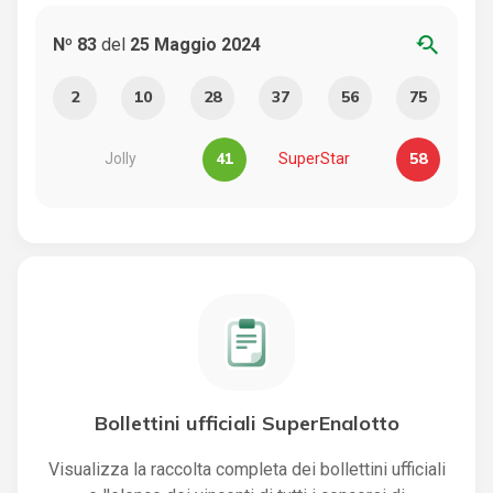
youtube_searched_for
Nº 83
del
25 Maggio 2024
2
10
28
37
56
75
41
58
Jolly
SuperStar
Bollettini ufficiali SuperEnalotto
Visualizza la raccolta completa dei bollettini ufficiali