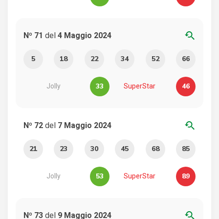
youtube_searched_for
Nº 71
del
4 Maggio 2024
5
18
22
34
52
66
33
46
Jolly
SuperStar
youtube_searched_for
Nº 72
del
7 Maggio 2024
21
23
30
45
68
85
53
89
Jolly
SuperStar
youtube_searched_for
Nº 73
del
9 Maggio 2024