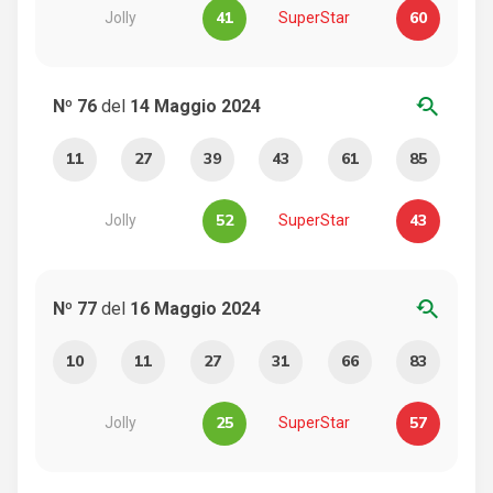
41
60
Jolly
SuperStar
youtube_searched_for
Nº 76
del
14 Maggio 2024
11
27
39
43
61
85
52
43
Jolly
SuperStar
youtube_searched_for
Nº 77
del
16 Maggio 2024
10
11
27
31
66
83
25
57
Jolly
SuperStar