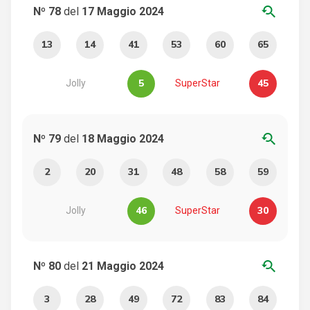
youtube_searched_for
Nº 78
del
17 Maggio 2024
13
14
41
53
60
65
5
45
Jolly
SuperStar
youtube_searched_for
Nº 79
del
18 Maggio 2024
2
20
31
48
58
59
46
30
Jolly
SuperStar
youtube_searched_for
Nº 80
del
21 Maggio 2024
3
28
49
72
83
84