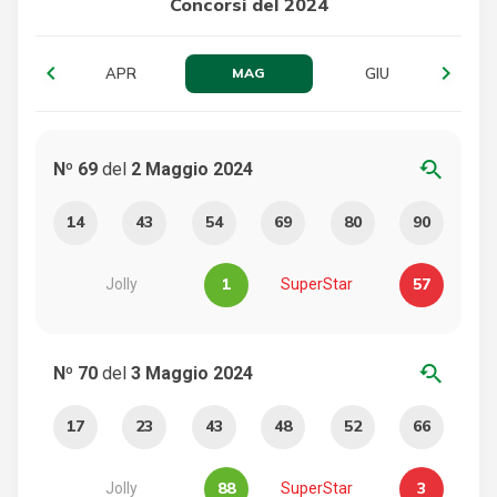
Concorsi del 2024
chevron_left
navigate_next
R
APR
MAG
GIU
youtube_searched_for
Nº 69
del
2 Maggio 2024
14
43
54
69
80
90
1
57
Jolly
SuperStar
youtube_searched_for
Nº 70
del
3 Maggio 2024
17
23
43
48
52
66
88
3
Jolly
SuperStar