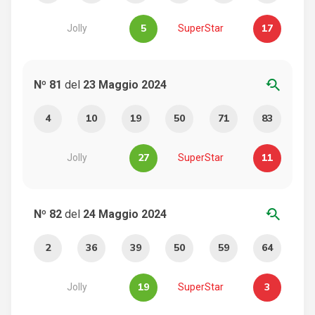
5
17
Jolly
SuperStar
youtube_searched_for
Nº 81
del
23 Maggio 2024
4
10
19
50
71
83
27
11
Jolly
SuperStar
youtube_searched_for
Nº 82
del
24 Maggio 2024
2
36
39
50
59
64
19
3
Jolly
SuperStar