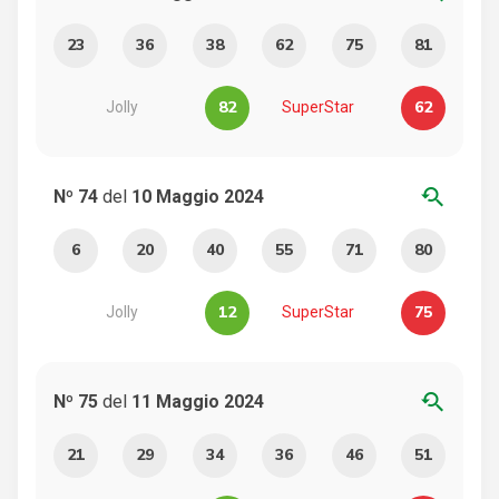
23
36
38
62
75
81
82
62
Jolly
SuperStar
youtube_searched_for
Nº 74
del
10 Maggio 2024
6
20
40
55
71
80
12
75
Jolly
SuperStar
youtube_searched_for
Nº 75
del
11 Maggio 2024
21
29
34
36
46
51