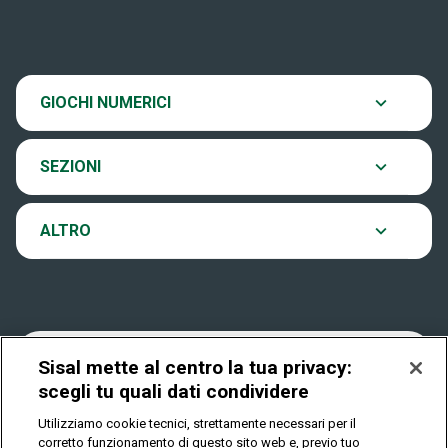
Scopri il gioco
SiVinceTutto
Chi siamo
Ultima estrazione
GIOCHI NUMERICI
Eurojackpot
Contatti
Archivio estrazioni
SEZIONI
VinciCasa
Notifiche
Verifica vincite
ALTRO
Win for Life
Accessibilità
Vincitori
Play Your Date
Cookies
News
Sisal mette al centro la tua privacy:
scegli tu quali dati condividere
Utilizziamo cookie tecnici, strettamente necessari per il
Privacy
corretto funzionamento di questo sito web e, previo tuo