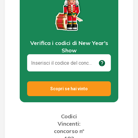
Verifica i codici di New Year's
Show
help
Scopri se hai vinto
Codici
Vincenti:
concorso n°