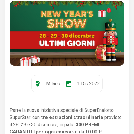
where_to_vote
date_range
Milano
|
1 Dic 2023
Parte la nuova iniziativa speciale di SuperEnalotto
SuperStar: con
tre estrazioni straordinarie
previste
il 28, 29 e 30 dicembre, in palio
300 PREMI
GARANTITI per ogni concorso
da
10.000€.