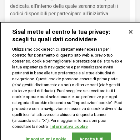
dedicata, all’interno della quale saranno stampati i
codici disponibili per partecipare all’iniziativa.
Ricorda che, in caso di giocate a caratura, anche i premi
Sisal mette al centro la tua privacy:
speciali sono divisi, in parti uguali, tra i titolari delle
scegli tu quali dati condividere
relative quote in cui è diviso il Sistema.
Utilizziamo cookie tecnici, strettamente necessari per il
corretto funzionamento di questo sito web e, previo tuo
consenso, cookie per migliorare le prestazioni del sito web e
GIOCATA DA
la tua esperienza di navigazione e per visualizzare avvisi
ESPOSIZIONE
pertinenti in base alle tue preferenze e alle tue abitudini di
navigazione. Questi cookie possono essere di prima parte
(cioè gestiti direttamente da noi) o di terze parti (cioè gestiti
da terze parti di fiducia). Puoi scegliere se accettare tutti i
cookie oppure puoi selezionare le tue preferenze per ogni
categoria di cookie cliccando su "Impostazioni cookie". Puoi
Puoi partecipare all’estrazione dei
premi garantiti da
procedere con la navigazione in assenza di cookie diversi da
10.000€
anche con le
Giocate da Esposizione New
quelli tecnici, attraverso la chiusura di questo banner
Year’s Show
che troverai esposte sulla vetrina del tuo
(cliccando sulla “X”). Per maggiori informazioni puoi
consultare la nostra
Informativa cookie
Rivenditore.
Vuoi giocare
online?
Impostazioni cookie
Accetta tutti