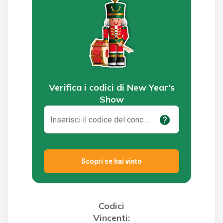
Verifica i codici di New Year's
Show
help
Scopri se hai vinto
Codici
Vincenti: