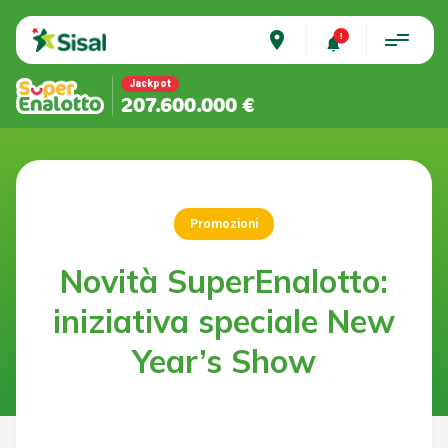
place
Jackpot
207.600.000 €
Promozioni
Novità SuperEnalotto:
iniziativa speciale New
Year’s Show