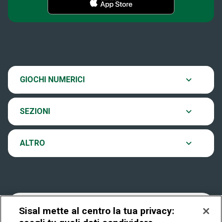
Super Win for Life
Scopri il gioco
SiVinceTutto
Chi siamo
Ultima estrazione
GIOCHI NUMERICI
Eurojackpot
Contatti
Archivio estrazioni
SEZIONI
VinciCasa
Notifiche
Verifica vincite
ALTRO
Win for Life
Accessibilità
Vincitori
Play Your Date
Cookies
News
Sisal mette al centro la tua privacy: