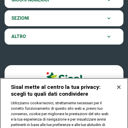
Eurojackpot
Contatti
Archivio estrazioni
SEZIONI
VinciCasa
Notifiche
Verifica vincite
ALTRO
Win for Life
Accessibilità
Vincitori
Play Your Date
Cookies
News
Sisal mette al centro la tua privacy:
Privacy
scegli tu quali dati condividere
Utilizziamo cookie tecnici, strettamente necessari per il
corretto funzionamento di questo sito web e, previo tuo
IL GIOCO È VIETATO AI MINORI E PUÒ CAUSARE
consenso, cookie per migliorare le prestazioni del sito web
DIPENDENZA PATOLOGICA
e la tua esperienza di navigazione e per visualizzare avvisi
pertinenti in base alle tue preferenze e alle tue abitudini di