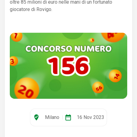
oltre 85 milioni di euro nelle mani di un fortunato
giocatore di Rovigo.
where_to_vote
date_range
Milano
|
16 Nov 2023