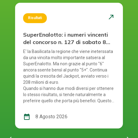
north_east
Risultati
SuperEnalotto: i numeri vincenti
del concorso n. 127 di sabato 8
agosto 2026
E' la Basilicata la regione che viene ineterssata
da una vincita molto importante satsera al
SuperEnalotto. Ma non grazie al punto "6"
ancora ssente bensì al punto "5+". Continua
quindi la crescita del Jackpot, avviato verso i
208 milioni di euro.
Quando si hanno due modi diversi per ottenere
lo stesso risultato, si tende naturalmente a
preferire quello che porta più benefici. Questo
principio si riflette anche nel modo in cui si
gioca al SuperEnalotto. Infatti, per giocare al
date_range
8 Agosto 2026
SuperEnalotto si può scegliere tra due opzioni:
andare in una ricevitoria oppure mediante il
gioco online. Quest'ultima modalità è molto
comoda e presenta diversi vantaggi per chi