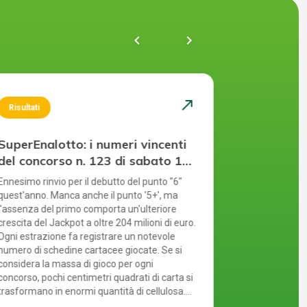
chevron_left
navigate_next
north_east
Risultati
Risultati
SuperEnalotto: i numeri vincenti
SuperEnal
del concorso n. 123 di sabato 1
del concor
agosto 2026
luglio 20
Ennesimo rinvio per il debutto del punto "6"
Il luglio del 2
quest'anno. Manca anche il punto '5+', ma
parlando di S
l'assenza del primo comporta un'ulteriore
a cui manca 
crescita del Jackpot a oltre 204 milioni di euro.
tempo, il punt
Ogni estrazione fa registrare un notevole
al Jackpot che
numero di schedine cartacee giocate. Se si
Puoi partecip
considera la massa di gioco per ogni
modi: compila
concorso, pochi centimetri quadrati di carta si
in un punto v
trasformano in enormi quantità di cellulosa.
online tramit
Per proteggere l'ambiente, il gioco online
il gioco onlin