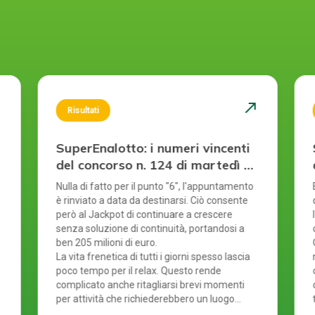
st
north_east
Risultati
SuperEnalotto: i numeri vincenti
del concorso n. 124 di martedì 4
agosto 2026
Nulla di fatto per il punto "6", l'appuntamento
è rinviato a data da destinarsi. Ciò consente
però al Jackpot di continuare a crescere
senza soluzione di continuità, portandosi a
ben 205 milioni di euro.
La vita frenetica di tutti i giorni spesso lascia
poco tempo per il relax. Questo rende
complicato anche ritagliarsi brevi momenti
per attività che richiederebbero un luogo
specifico. È proprio per questo motivo che