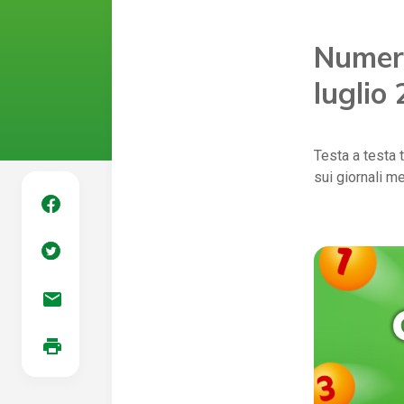
Numeri
luglio
Testa a testa 
sui giornali 
mail
print