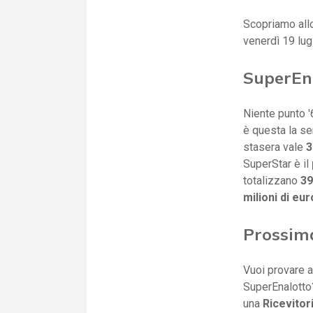
Scopriamo all
venerdì 19 lug
SuperEna
Niente punto '6
è questa la ser
stasera vale
3
SuperStar è il
totalizzano
39
milioni di eur
Prossim
Vuoi provare a
SuperEnalotto?
una
Ricevitor