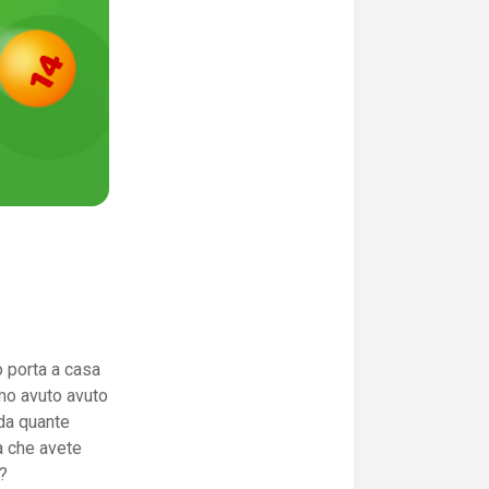
o porta a casa
amo avuto avuto
 da quante
na che avete
a?