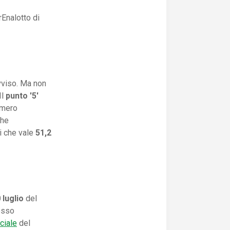
Enalotto di
ovviso. Ma non
Il
punto '5'
umero
che
mi che vale
51,2
 luglio
del
resso
ciale
del