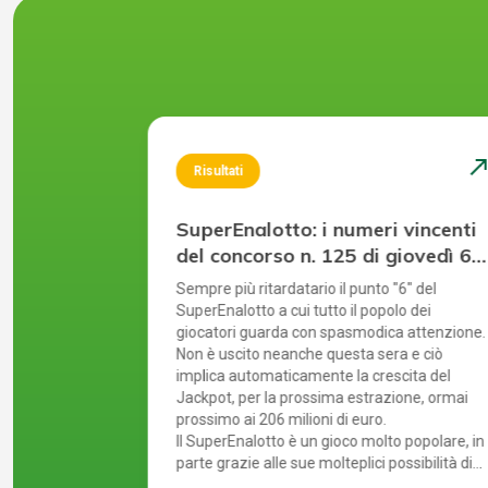
north_east
north_ea
Risultati
 vincenti
SuperEnalotto: i numeri vincenti
martedì
del concorso n. 125 di giovedì 6
agosto 2026
tre il luglio
Sempre più ritardatario il punto "6" del
 ultime
SuperEnalotto a cui tutto il popolo dei
uenza sale ed
giocatori guarda con spasmodica attenzione.
ilioni di
Non è uscito neanche questa sera e ciò
implica automaticamente la crescita del
on molteplici
Jackpot, per la prossima estrazione, ormai
e si riflette
prossimo ai 206 milioni di euro.
verificano i
Il SuperEnalotto è un gioco molto popolare, in
di controllare
parte grazie alle sue molteplici possibilità di
ite, il gioco
vincita. Tuttavia, a causa di ciò, ad ogni