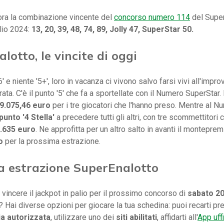
ora la combinazione vincente del
concorso numero 114
del Super
lio 2024:
13, 20, 39, 48, 74, 89, Jolly 47, SuperStar 50.
lotto, le vincite di oggi
' e niente '5+', loro in vacanza ci vivono salvo farsi vivi all'impr
ata. C'è il punto '5' che fa a sportellate con il Numero SuperStar. 
9.075,46 euro
per i tre giocatori che l'hanno preso. Mentre al N
punto '4 Stella'
a precedere tutti gli altri, con tre scommettitori 
.635 euro
. Ne approfitta per un altro salto in avanti il montepre
o
per la prossima estrazione.
a estrazione SuperEnalotto
 vincere il jackpot in palio per il prossimo concorso di
sabato 20
 Hai diverse opzioni per giocare la tua schedina: puoi recarti p
ia autorizzata
, utilizzare uno dei
siti abilitati
, affidarti all'
App uffi