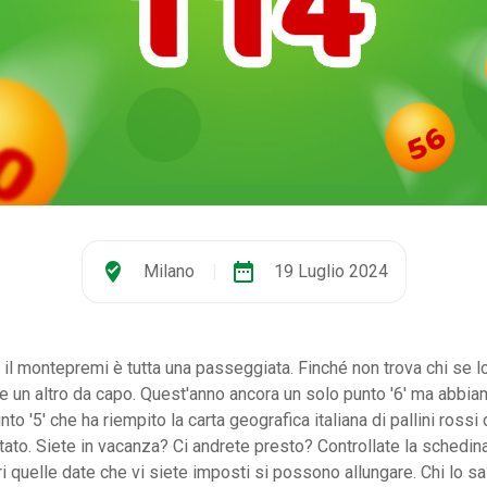
where_to_vote
date_range
Milano
|
19 Luglio 2024
er il montepremi è tutta una passeggiata. Finché non trova chi se l
e un altro da capo. Quest'anno ancora un solo punto '6' ma abbi
nto '5' che ha riempito la carta geografica italiana di pallini rossi
sitato. Siete in vacanza? Ci andrete presto? Controllate la schedi
i quelle date che vi siete imposti si possono allungare. Chi lo s