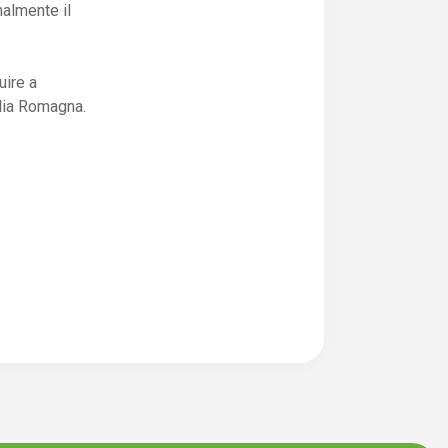
almente il
uire a
ilia Romagna.