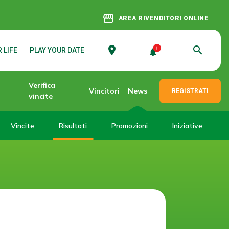
storefront
AREA RIVENDITORI ONLINE
place
search
 LIFE
PLAY YOUR DATE
Verifica
Vincitori
News
REGISTRATI
vincite
Vincite
Risultati
Promozioni
Iniziative