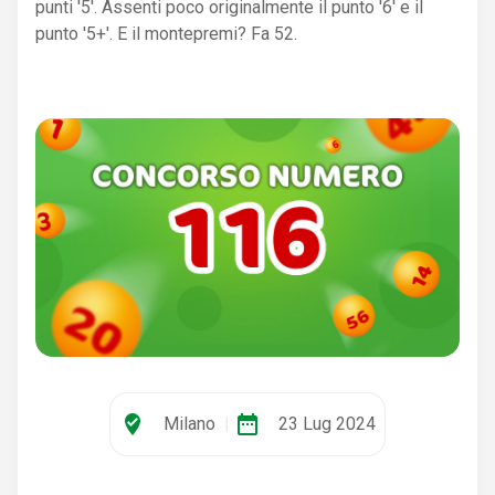
punti '5'. Assenti poco originalmente il punto '6' e il
punto '5+'. E il montepremi? Fa 52.
where_to_vote
date_range
Milano
|
23 Lug 2024