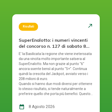
north_east
Risultati
SuperEnalotto: i numeri vincenti
del concorso n. 127 di sabato 8
agosto 2026
E' la Basilicata la regione che viene ineterssata
da una vincita molto importante satsera al
SuperEnalotto. Ma non grazie al punto "6"
ancora ssente bensì al punto "5+". Continua
quindi la crescita del Jackpot, avviato verso i
208 milioni di euro.
Quando si hanno due modi diversi per ottenere
lo stesso risultato, si tende naturalmente a
preferire quello che porta più benefici. Questo
principio si riflette anche nel modo in cui si
gioca al SuperEnalotto. Infatti, per giocare al
date_range
8 Agosto 2026
SuperEnalotto si può scegliere tra due opzioni: