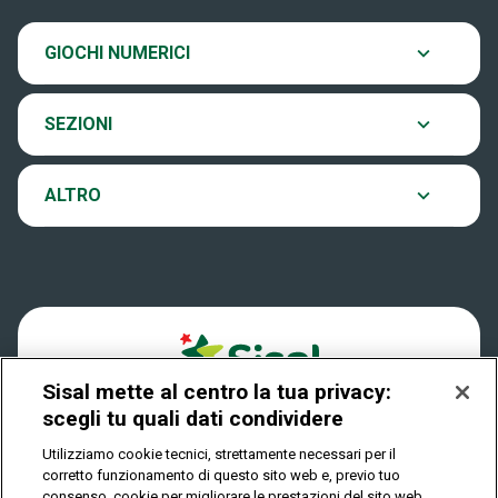
SiVinceTutto
20:00.
Chi siamo
Ultima estrazione
GIOCHI NUMERICI
Eurojackpot
Contatti
Archivio estrazioni
SEZIONI
VinciCasa
Notifiche
Verifica vincite
ALTRO
Win for Life
Accessibilità
Vincitori
Play Your Date
Cookies
News
Sisal mette al centro la tua privacy:
Privacy
scegli tu quali dati condividere
Utilizziamo cookie tecnici, strettamente necessari per il
corretto funzionamento di questo sito web e, previo tuo
IL GIOCO È VIETATO AI MINORI E PUÒ CAUSARE
consenso, cookie per migliorare le prestazioni del sito web