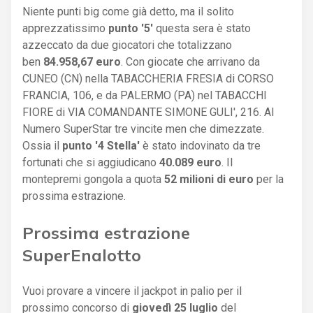
Niente punti big come già detto, ma il solito
apprezzatissimo
punto '5'
questa sera è stato
azzeccato da due giocatori che totalizzano
ben
84.958,67 euro
. Con giocate che arrivano da
CUNEO (CN) nella TABACCHERIA FRESIA di CORSO
FRANCIA, 106, e da PALERMO (PA) nel TABACCHI
FIORE di VIA COMANDANTE SIMONE GULI', 216. Al
Numero SuperStar tre vincite men che dimezzate.
Ossia il
punto '4 Stella'
è stato indovinato da tre
fortunati che si aggiudicano
40.089 euro
. Il
montepremi gongola a quota
52 milioni di euro
per la
prossima estrazione.
Prossima estrazione
SuperEnalotto
Vuoi provare a vincere il jackpot in palio per il
prossimo concorso di
giovedì 25 luglio
del