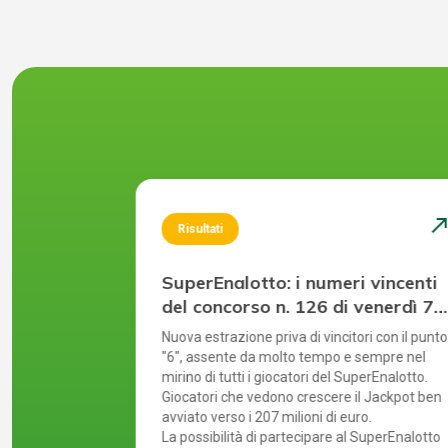
north_east
north_ea
Risultati
 vincenti
SuperEnalotto: i numeri vincenti
giovedì 30
del concorso n. 126 di venerdì 7
agosto 2026
l più alto
Nuova estrazione priva di vincitori con il punto
tanti in
"6", assente da molto tempo e sempre nel
agna. Il
mirino di tutti i giocatori del SuperEnalotto.
ultima
Giocatori che vedono crescere il Jackpot ben
avviato verso i 207 milioni di euro.
SuperEnalotto
La possibilità di partecipare al SuperEnalotto