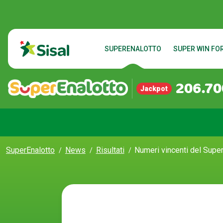
SUPERENALOTTO
SUPER WIN FOR
206.70
Jackpot
SuperEnalotto
News
Risultati
Numeri vincenti del Super