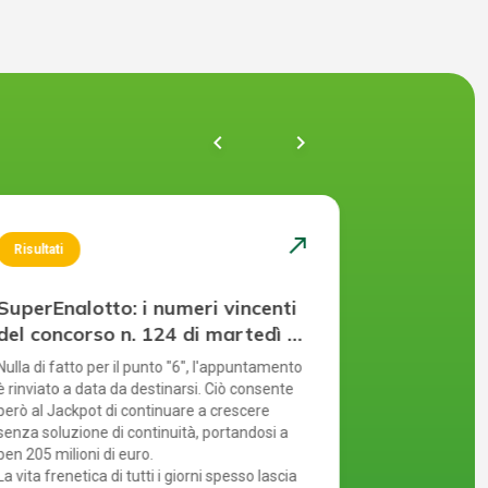
chevron_left
navigate_next
north_east
Risultati
Risultati
SuperEnalotto: i numeri vincenti
SuperEnal
del concorso n. 124 di martedì 4
del conco
agosto 2026
agosto 2
Nulla di fatto per il punto "6", l'appuntamento
Ennesimo rinvi
è rinviato a data da destinarsi. Ciò consente
quest'anno. M
però al Jackpot di continuare a crescere
l'assenza del
senza soluzione di continuità, portandosi a
crescita del J
ben 205 milioni di euro.
Ogni estrazio
La vita frenetica di tutti i giorni spesso lascia
numero di sch