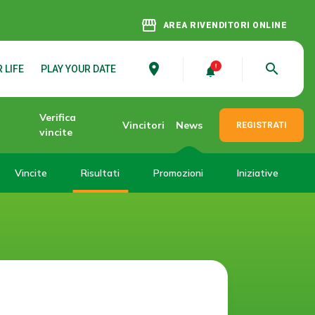
storefront
AREA RIVENDITORI ONLINE
place
search
 LIFE
PLAY YOUR DATE
Verifica
Vincitori
News
REGISTRATI
vincite
Vincite
Risultati
Promozioni
Iniziative