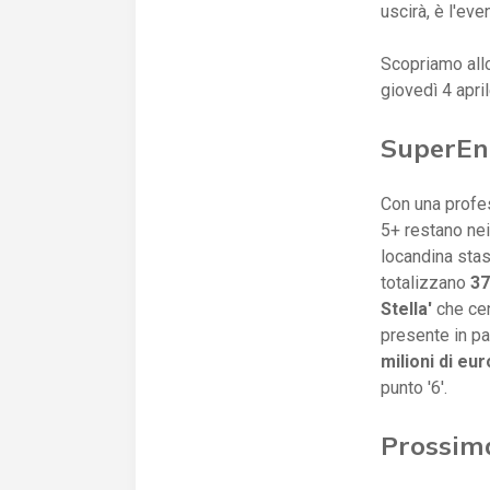
uscirà, è l'eve
Scopriamo all
giovedì 4 apri
SuperEna
Con una profess
5+ restano nei 
locandina stas
totalizzano
37
Stella'
che cen
presente in pa
milioni di eur
punto '6'.
Prossim