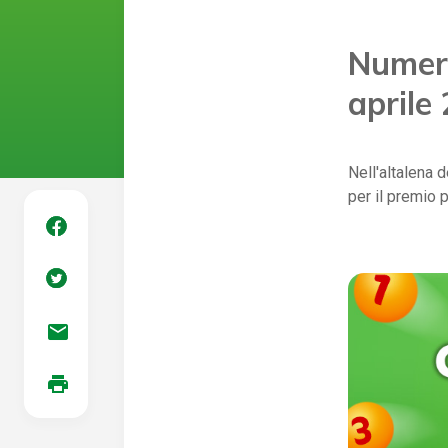
Numeri
aprile
Nell'altalena 
per il premio 
mail
print