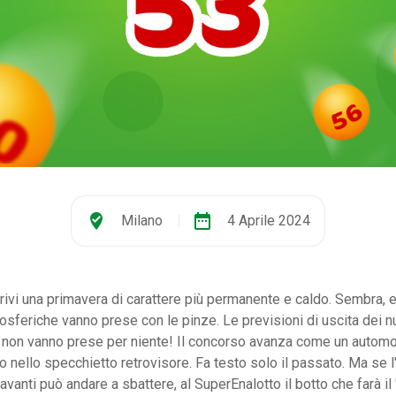
where_to_vote
date_range
Milano
|
4 Aprile 2024
ivi una primavera di carattere più permanente e caldo. Sembra, 
osferiche vanno prese con le pinze. Le previsioni di uscita dei n
 non vanno prese per niente! Il concorso avanza come un automo
 nello specchietto retrovisore. Fa testo solo il passato. Ma se l
vanti può andare a sbattere, al SuperEnalotto il botto che farà il