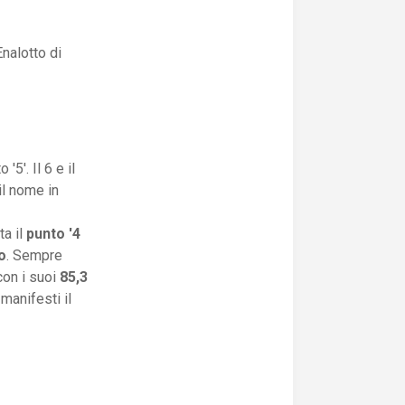
nalotto di
5'. Il 6 e il
il nome in
ta il
punto '4
o
. Sempre
con i suoi
85,3
manifesti il