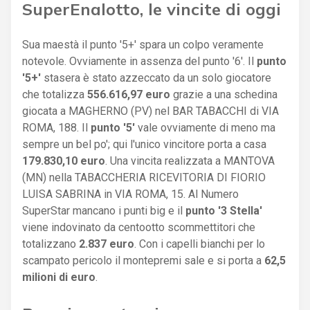
SuperEnalotto, le vincite di oggi
Sua maestà il punto '5+' spara un colpo veramente
notevole. Ovviamente in assenza del punto '6'. Il
punto
'5+'
stasera è stato azzeccato da un solo giocatore
che totalizza
556.616,97 euro
grazie a una schedina
giocata a MAGHERNO (PV) nel BAR TABACCHI di VIA
ROMA, 188. Il
punto '5'
vale ovviamente di meno ma
sempre un bel po'; qui l'unico vincitore porta a casa
179.830,10 euro
. Una vincita realizzata a MANTOVA
(MN) nella TABACCHERIA RICEVITORIA DI FIORIO
LUISA SABRINA in VIA ROMA, 15. Al Numero
SuperStar mancano i punti big e il
punto '3 Stella'
viene indovinato da centootto scommettitori che
totalizzano
2.837 euro
. Con i capelli bianchi per lo
scampato pericolo il montepremi sale e si porta a
62,5
milioni di euro
.