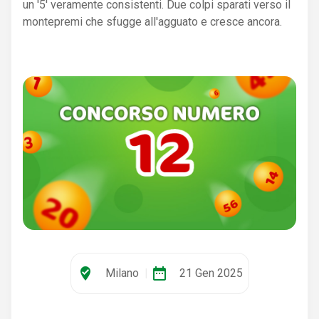
un '5' veramente consistenti. Due colpi sparati verso il
montepremi che sfugge all'agguato e cresce ancora.
where_to_vote
date_range
Milano
|
21 Gen 2025