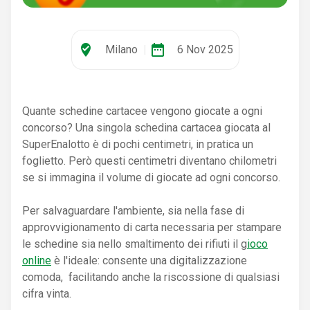
where_to_vote
date_range
Milano
|
6 Nov 2025
Quante schedine cartacee vengono giocate a ogni
concorso? Una singola schedina cartacea giocata al
SuperEnalotto è di pochi centimetri, in pratica un
foglietto. Però questi centimetri diventano chilometri
se si immagina il volume di giocate ad ogni concorso.
Per salvaguardare l'ambiente, sia nella fase di
approvvigionamento di carta necessaria per stampare
le schedine sia nello smaltimento dei rifiuti il g
ioco
online
è l'ideale: consente una digitalizzazione
comoda, facilitando anche la riscossione di qualsiasi
cifra vinta.