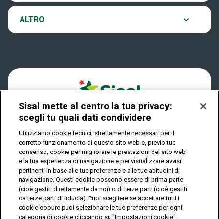
VinciCasa
Notifiche
Verifica vincite
ALTRO
Win for Life
Accessibilità
Vincitori
Play Your Date
Cookies
News
Sisal mette al centro la tua privacy:
Privacy
scegli tu quali dati condividere
Utilizziamo cookie tecnici, strettamente necessari per il
corretto funzionamento di questo sito web e, previo tuo
IL GIOCO È VIETATO AI MINORI E PUÒ CAUSARE
consenso, cookie per migliorare le prestazioni del sito web
DIPENDENZA PATOLOGICA
e la tua esperienza di navigazione e per visualizzare avvisi
pertinenti in base alle tue preferenze e alle tue abitudini di
navigazione. Questi cookie possono essere di prima parte
(cioè gestiti direttamente da noi) o di terze parti (cioè gestiti
© Copyright Sisal Italia S.p.A. - P.I. 02433760135
da terze parti di fiducia). Puoi scegliere se accettare tutti i
Mappa
cookie oppure puoi selezionare le tue preferenze per ogni
Privacy
Cookies
del
categoria di cookie cliccando su "Impostazioni cookie".