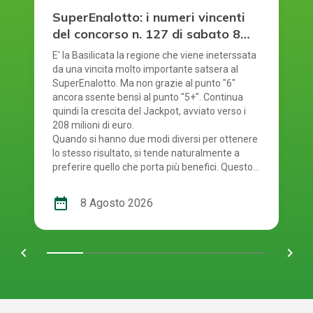
SuperEnalotto: i numeri vincenti
del concorso n. 127 di sabato 8
agosto 2026
E' la Basilicata la regione che viene ineterssata
da una vincita molto importante satsera al
SuperEnalotto. Ma non grazie al punto "6"
ancora ssente bensì al punto "5+". Continua
quindi la crescita del Jackpot, avviato verso i
208 milioni di euro.
Quando si hanno due modi diversi per ottenere
lo stesso risultato, si tende naturalmente a
preferire quello che porta più benefici. Questo
principio si riflette anche nel modo in cui si
gioca al SuperEnalotto. Infatti, per giocare al
date_range
8 Agosto 2026
SuperEnalotto si può scegliere tra due opzioni:
andare in una ricevitoria oppure mediante il
gioco online. Quest'ultima modalità è molto
chevron_left
navigate_next
comoda e presenta diversi vantaggi per chi
decide di utilizzarla. E' giunto il momento quindi
di controllare i numeri usciti. Smartphone o
schedina alla mano, per scoprire se i tuoi
numeri ti rendono uno dei tanti fortunati di