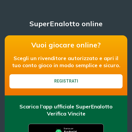
ancora apparire su nessuna delle tantissime
schedine che sono state giocate anche per
questo concorso. Come spesso accada a
SuperEnalotto online
questa assenza si associa quella del punto "6".
Ed è quindi il punto "5" a premiare dieci
giocatori con 19.317,65 euro. Per quanto invece
attiene al Numero SuperStar è il punto "4
Vuoi giocare online?
Stella" a far sì che cinque giocatori
totalizzino 22.840,00 euro. Nuova quota quindi
Scegli un rivenditore autorizzato e apri il
per il Jackpot che sale sempre più.
raggiungendo la quota di 205,8 milioni di euro.
tuo conto gioco in modo semplice e sicuro.
Prossima estrazione SuperEnalotto Vuoi
provare a vincere il Jackpot in palio per il
prossimo concorso di venerdì 7 agosto del
REGISTRATI
SuperEnalotto? Giocare al SuperEnalotto è
semplicissimo, dopo aver scelto i tuoi sei
numeri fortunati compresi tra 1 e 90 ti basterà
individuare l’opzione che più fa per te. Il metodo
Scarica l’app ufficiale SuperEnalotto
più classico è quello di recarsi in una ricevitoria
Verifica Vincite
autorizzata, ma con il digitale puoi decidere di
giocare online tramite i siti web autorizzati
oppure tramite le app dedicate per