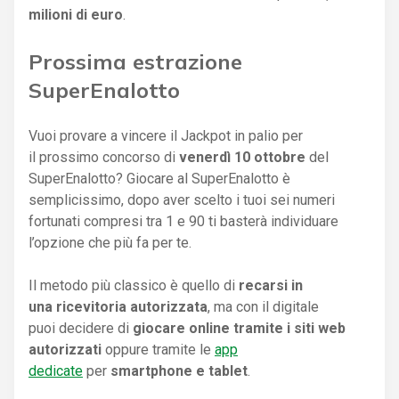
milioni di euro
.
Prossima estrazione
SuperEnalotto
Vuoi provare a vincere il Jackpot in palio per
il prossimo concorso di
venerdì 10 ottobre
del
SuperEnalotto? Giocare al SuperEnalotto è
semplicissimo, dopo aver scelto i tuoi sei numeri
fortunati compresi tra 1 e 90 ti basterà individuare
l’opzione che più fa per te.
Il metodo più classico è quello di
recarsi in
una ricevitoria autorizzata
, ma con il digitale
puoi decidere di
giocare online tramite i siti web
autorizzati
oppure tramite le
app
dedicate
per
smartphone e tablet
.