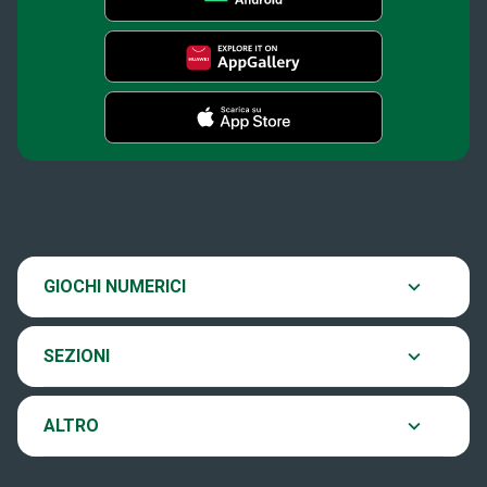
smartphone e tablet. Ricorda, se scegli il
digitale, l’esperienza è ancora più vantaggiosa:
vincite accreditate automaticamente,
promozioni dedicate e strumenti pensati per
SuperEnalotto
un gioco comodo, sicuro e sempre
responsabile. L’appuntamento con la fortuna è
al prossimo concorso del SuperEnalotto,
giovedì 6 agosto 2026. Ricorda che le estrazioni
Super Win for Life
del SuperEnalotto si svolgono normalmente
Scopri il gioco
quattro volte a settimana, il martedì, il giovedì, il
venerdì e il sabato alle ore 20:00.
SiVinceTutto
Chi siamo
Ultima estrazione
GIOCHI NUMERICI
Eurojackpot
Contatti
Archivio estrazioni
SEZIONI
VinciCasa
Notifiche
Verifica vincite
ALTRO
Win for Life