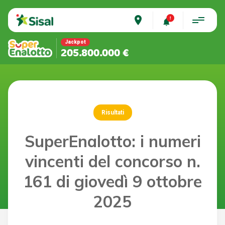
place
Jackpot
205.800.000 €
Risultati
SuperEnalotto: i numeri
vincenti del concorso n.
161 di giovedì 9 ottobre
2025