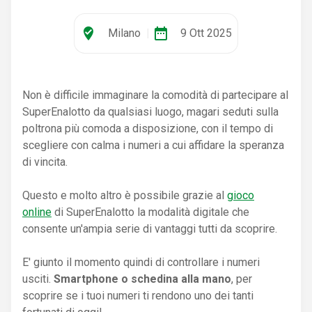
where_to_vote
date_range
Milano
|
9 Ott 2025
Non è difficile immaginare la comodità di partecipare al
SuperEnalotto da qualsiasi luogo, magari seduti sulla
poltrona più comoda a disposizione, con il tempo di
scegliere con calma i numeri a cui affidare la speranza
di vincita.
Questo e molto altro è possibile grazie al
gioco
online
di SuperEnalotto la modalità digitale che
consente un'ampia serie di vantaggi tutti da scoprire.
E' giunto il momento quindi di controllare i numeri
usciti.
Smartphone o schedina alla mano
, per
scoprire se i tuoi numeri ti rendono uno dei tanti