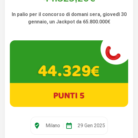
In palio per il concorso di domani sera, giovedì 30
gennaio, un Jackpot da 65.800.000€
where_to_vote
date_range
Milano
|
29 Gen 2025