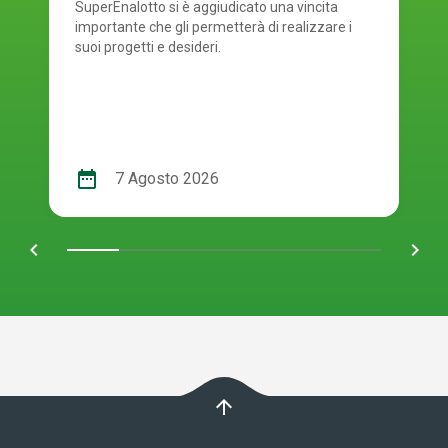
SuperEnalotto si è aggiudicato una vincita
importante che gli permetterà di realizzare i
suoi progetti e desideri.
date_range
7 Agosto 2026
chevron_left
navigate_next
arrow_upward