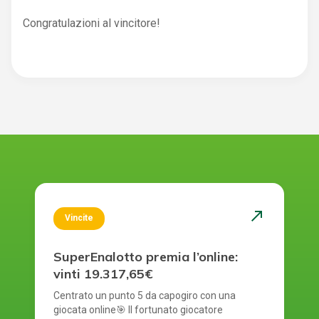
Congratulazioni al vincitore!
north_east
Vincite
SuperEnalotto premia l’online:
vinti 19.317,65€
Centrato un punto 5 da capogiro con una
giocata online🎯 Il fortunato giocatore