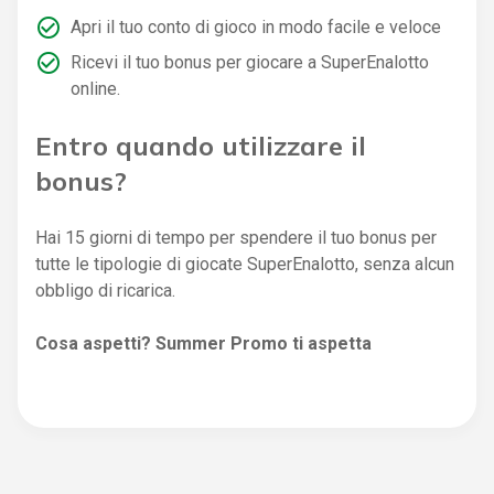
Apri il tuo conto di gioco in modo facile e veloce
Ricevi il tuo bonus per giocare a SuperEnalotto
online.
Entro quando utilizzare il
bonus?
Hai 15 giorni di tempo per spendere il tuo bonus per
tutte le tipologie di giocate SuperEnalotto, senza alcun
obbligo di ricarica.
Cosa aspetti? Summer Promo ti aspetta