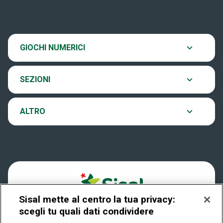
Scopri il gioco
SiVinceTutto
Chi siamo
Ultima estrazione
GIOCHI NUMERICI
Eurojackpot
Contatti
Archivio estrazioni
SEZIONI
VinciCasa
Notifiche
Verifica vincite
ALTRO
Win for Life
Accessibilità
Vincitori
Play Your Date
Cookies
News
Sisal mette al centro la tua privacy:
Privacy
scegli tu quali dati condividere