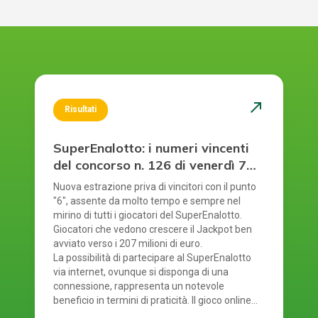
north_east
Risultati
SuperEnalotto: i numeri vincenti
del concorso n. 126 di venerdì 7
agosto 2026
Nuova estrazione priva di vincitori con il punto
"6", assente da molto tempo e sempre nel
mirino di tutti i giocatori del SuperEnalotto.
Giocatori che vedono crescere il Jackpot ben
avviato verso i 207 milioni di euro.
La possibilità di partecipare al SuperEnalotto
via internet, ovunque si disponga di una
connessione, rappresenta un notevole
beneficio in termini di praticità. Il gioco online
del SuperEnalotto mette a disposizione anche