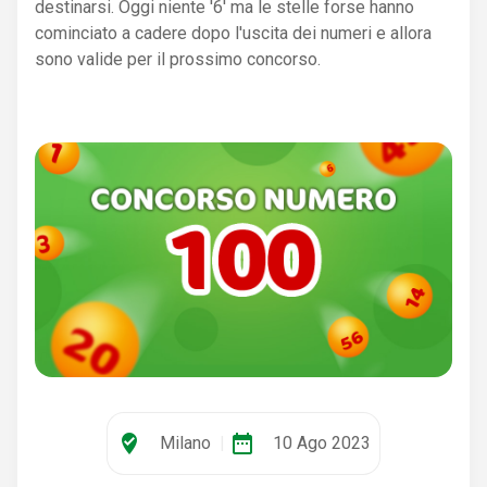
destinarsi. Oggi niente '6' ma le stelle forse hanno
cominciato a cadere dopo l'uscita dei numeri e allora
sono valide per il prossimo concorso.
where_to_vote
date_range
Milano
|
10 Ago 2023