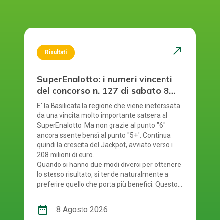
north_east
Risultati
SuperEnalotto: i numeri vincenti
del concorso n. 127 di sabato 8
agosto 2026
E' la Basilicata la regione che viene ineterssata
da una vincita molto importante satsera al
SuperEnalotto. Ma non grazie al punto "6"
ancora ssente bensì al punto "5+". Continua
quindi la crescita del Jackpot, avviato verso i
208 milioni di euro.
Quando si hanno due modi diversi per ottenere
lo stesso risultato, si tende naturalmente a
preferire quello che porta più benefici. Questo
principio si riflette anche nel modo in cui si
gioca al SuperEnalotto. Infatti, per giocare al
date_range
8 Agosto 2026
SuperEnalotto si può scegliere tra due opzioni: