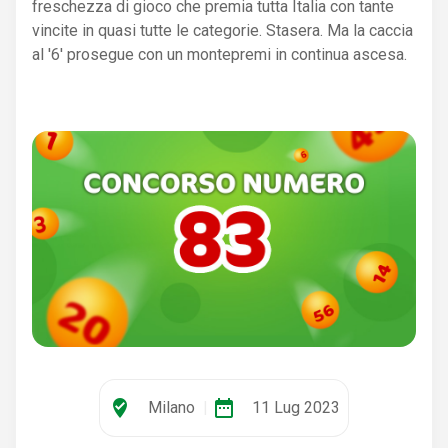
freschezza di gioco che premia tutta Italia con tante
vincite in quasi tutte le categorie. Stasera. Ma la caccia
al '6' prosegue con un montepremi in continua ascesa.
where_to_vote
date_range
Milano
|
11 Lug 2023