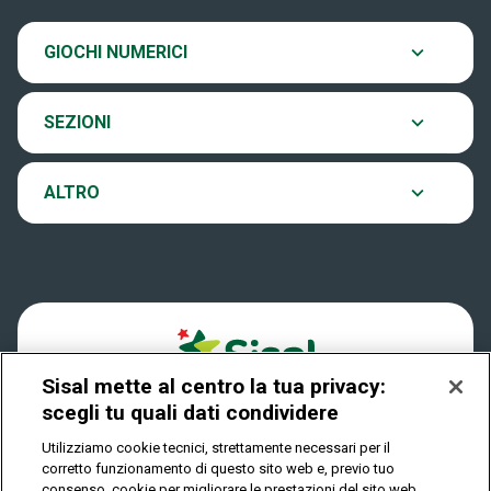
SiVinceTutto
20:00.
Chi siamo
Ultima estrazione
GIOCHI NUMERICI
Eurojackpot
Contatti
Archivio estrazioni
SEZIONI
VinciCasa
Notifiche
Verifica vincite
ALTRO
Win for Life
Accessibilità
Vincitori
Play Your Date
Cookies
News
Sisal mette al centro la tua privacy:
Privacy
scegli tu quali dati condividere
Utilizziamo cookie tecnici, strettamente necessari per il
corretto funzionamento di questo sito web e, previo tuo
IL GIOCO È VIETATO AI MINORI E PUÒ CAUSARE
consenso, cookie per migliorare le prestazioni del sito web