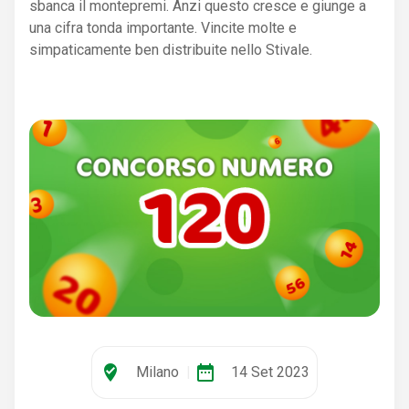
sbanca il montepremi. Anzi questo cresce e giunge a
una cifra tonda importante. Vincite molte e
simpaticamente ben distribuite nello Stivale.
where_to_vote
date_range
Milano
|
14 Set 2023