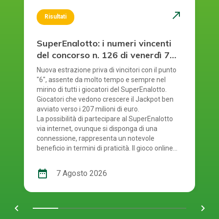
north_east
Risultati
SuperEnalotto: i numeri vincenti
del concorso n. 126 di venerdì 7
agosto 2026
Nuova estrazione priva di vincitori con il punto
"6", assente da molto tempo e sempre nel
mirino di tutti i giocatori del SuperEnalotto.
Giocatori che vedono crescere il Jackpot ben
avviato verso i 207 milioni di euro.
La possibilità di partecipare al SuperEnalotto
via internet, ovunque si disponga di una
connessione, rappresenta un notevole
beneficio in termini di praticità. Il gioco online
del SuperEnalotto mette a disposizione anche
questo considerevole vantaggio: evita la
date_range
7 Agosto 2026
necessità di recarsi fisicamente in ricevitoria
per convalidare la schedina tradizionale,
traducendosi così in un notevole risparmio di
chevron_left
navigate_next
tempo. E' giunto il momento quindi di
controllare i numeri usciti. Smartphone o