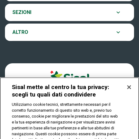
Eurojackpot
Contatti
Archivio estrazioni
SEZIONI
VinciCasa
Notifiche
Verifica vincite
ALTRO
Win for Life
Accessibilità
Vincitori
Play Your Date
Cookies
News
Sisal mette al centro la tua privacy:
Privacy
scegli tu quali dati condividere
Utilizziamo cookie tecnici, strettamente necessari per il
corretto funzionamento di questo sito web e, previo tuo
IL GIOCO È VIETATO AI MINORI E PUÒ CAUSARE
consenso, cookie per migliorare le prestazioni del sito web
DIPENDENZA PATOLOGICA
e la tua esperienza di navigazione e per visualizzare avvisi
pertinenti in base alle tue preferenze e alle tue abitudini di
navigazione. Questi cookie possono essere di prima parte