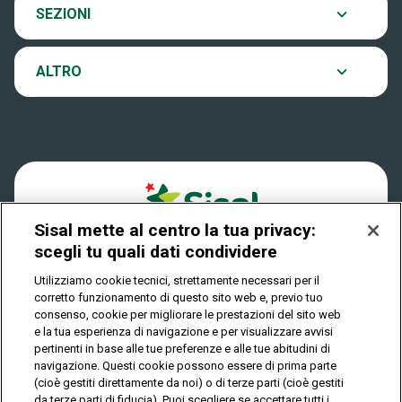
Contatti
Archivio estrazioni
SEZIONI
VinciCasa
Notifiche
Verifica vincite
ALTRO
Win for Life
Accessibilità
Vincitori
Play Your Date
Cookies
News
Sisal mette al centro la tua privacy:
Privacy
scegli tu quali dati condividere
Utilizziamo cookie tecnici, strettamente necessari per il
corretto funzionamento di questo sito web e, previo tuo
IL GIOCO È VIETATO AI MINORI E PUÒ CAUSARE
consenso, cookie per migliorare le prestazioni del sito web
DIPENDENZA PATOLOGICA
e la tua esperienza di navigazione e per visualizzare avvisi
pertinenti in base alle tue preferenze e alle tue abitudini di
navigazione. Questi cookie possono essere di prima parte
(cioè gestiti direttamente da noi) o di terze parti (cioè gestiti
© Copyright Sisal Italia S.p.A. - P.I. 02433760135
da terze parti di fiducia). Puoi scegliere se accettare tutti i