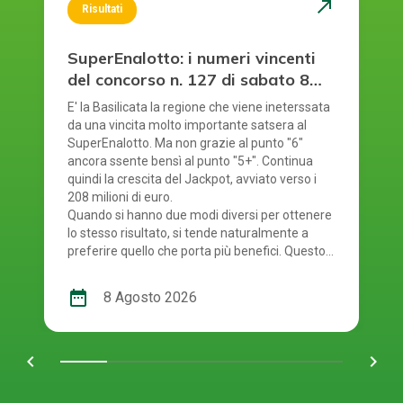
north_east
Risultati
SuperEnalotto: i numeri vincenti
del concorso n. 127 di sabato 8
agosto 2026
E' la Basilicata la regione che viene ineterssata
da una vincita molto importante satsera al
SuperEnalotto. Ma non grazie al punto "6"
ancora ssente bensì al punto "5+". Continua
quindi la crescita del Jackpot, avviato verso i
208 milioni di euro.
Quando si hanno due modi diversi per ottenere
lo stesso risultato, si tende naturalmente a
preferire quello che porta più benefici. Questo
principio si riflette anche nel modo in cui si
gioca al SuperEnalotto. Infatti, per giocare al
date_range
8 Agosto 2026
SuperEnalotto si può scegliere tra due opzioni:
andare in una ricevitoria oppure mediante il
gioco online. Quest'ultima modalità è molto
chevron_left
navigate_next
comoda e presenta diversi vantaggi per chi
decide di utilizzarla. E' giunto il momento quindi
di controllare i numeri usciti. Smartphone o