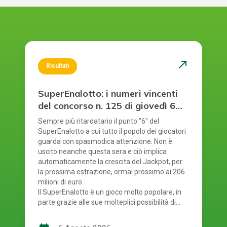
north_east
Risultati
SuperEnalotto: i numeri vincenti
del concorso n. 125 di giovedì 6
agosto 2026
Sempre più ritardatario il punto "6" del
SuperEnalotto a cui tutto il popolo dei giocatori
guarda con spasmodica attenzione. Non è
uscito neanche questa sera e ciò implica
automaticamente la crescita del Jackpot, per
la prossima estrazione, ormai prossimo ai 206
milioni di euro.
Il SuperEnalotto è un gioco molto popolare, in
parte grazie alle sue molteplici possibilità di
vincita. Tuttavia, a causa di ciò, ad ogni
estrazione bisogna verificare diversi risultati.