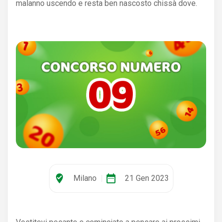
malanno uscendo e resta ben nascosto chissà dove.
where_to_vote
date_range
Milano
|
21 Gen 2023