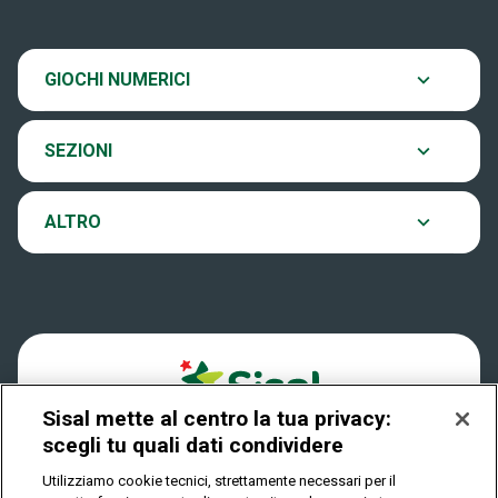
venerdì e il sabato alle ore 20:00.
SiVinceTutto
Chi siamo
Ultima estrazione
GIOCHI NUMERICI
Eurojackpot
Contatti
Archivio estrazioni
SEZIONI
VinciCasa
Notifiche
Verifica vincite
ALTRO
Win for Life
Accessibilità
Vincitori
Play Your Date
Cookies
News
Sisal mette al centro la tua privacy:
Privacy
scegli tu quali dati condividere
Utilizziamo cookie tecnici, strettamente necessari per il