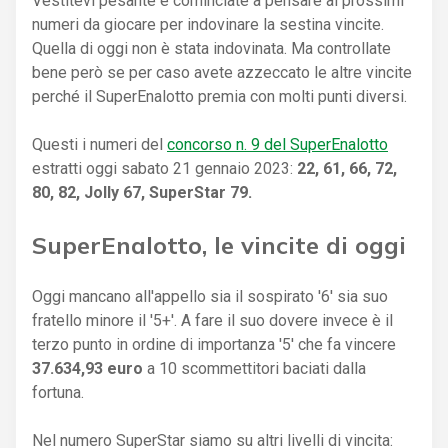
Vestitevi pesante e cominciate a pensare ai prossimi
numeri da giocare per indovinare la sestina vincite.
Quella di oggi non è stata indovinata. Ma controllate
bene però se per caso avete azzeccato le altre vincite
perché il SuperEnalotto premia con molti punti diversi.
Questi i numeri del
concorso n. 9 del SuperEnalotto
estratti oggi sabato 21 gennaio 2023:
22, 61, 66, 72,
80, 82, Jolly 67, SuperStar 79.
SuperEnalotto, le vincite di oggi
Oggi mancano all'appello sia il sospirato '6' sia suo
fratello minore il '5+'. A fare il suo dovere invece è il
terzo punto in ordine di importanza '5' che fa vincere
37.634,93 euro
a 10 scommettitori baciati dalla
fortuna.
Nel numero SuperStar siamo su altri livelli di vincita: