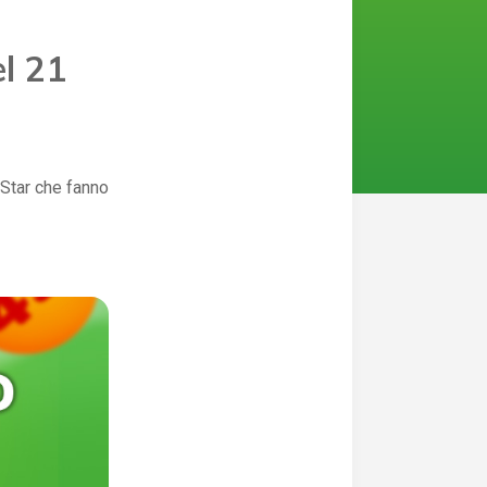
el 21
rStar che fanno