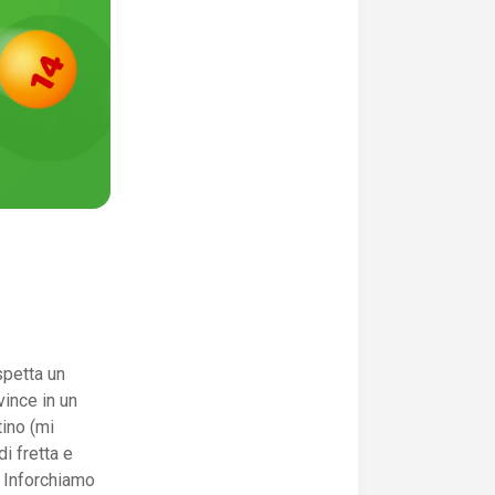
spetta un
ince in un
tino (mi
i fretta e
. Inforchiamo