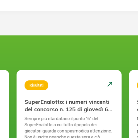
st
north_east
Risultati
SuperEnalotto: i numeri vincenti
del concorso n. 125 di giovedì 6
agosto 2026
Sempre più ritardatario il punto "6" del
SuperEnalotto a cui tutto il popolo dei
giocatori guarda con spasmodica attenzione.
Non è uscito neanche questa sera e ciò