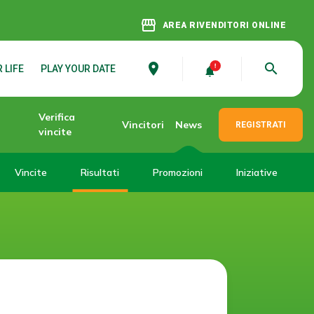
storefront
AREA RIVENDITORI ONLINE
place
search
 LIFE
PLAY YOUR DATE
Verifica
Vincitori
News
REGISTRATI
vincite
Vincite
Risultati
Promozioni
Iniziative