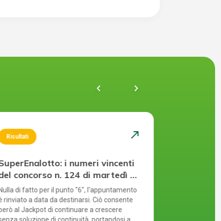
chevron_left
navigate_next
north_east
Risultati
Risultati
SuperEnalotto: i numeri vincenti
SuperEnal
del concorso n. 124 di martedì 4
del conco
agosto 2026
agosto 2
Nulla di fatto per il punto "6", l'appuntamento
Ennesimo rinvi
è rinviato a data da destinarsi. Ciò consente
quest'anno. M
però al Jackpot di continuare a crescere
l'assenza del
senza soluzione di continuità, portandosi a
crescita del J