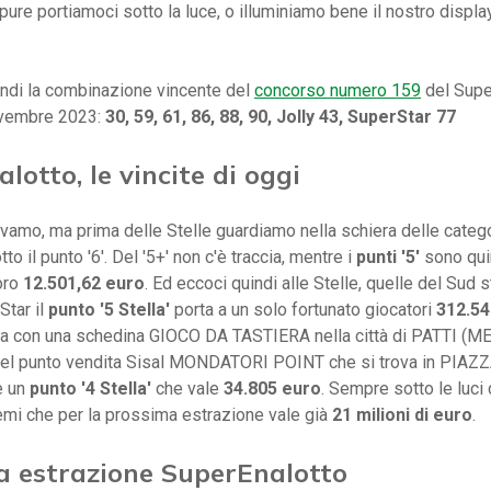
oppure portiamoci sotto la luce, o illuminiamo bene il nostro displ
ndi la combinazione vincente del
concorso numero 159
del Supe
ovembre 2023:
30, 59, 61, 86, 88, 90, Jolly 43, SuperStar 77
lotto, le vincite di oggi
evamo, ma prima delle Stelle guardiamo nella schiera delle categ
to il punto '6'. Del '5+' non c'è traccia, mentre i
punti '5'
sono qui
loro
12.501,62 euro
. Ed eccoci quindi alle Stelle, quelle del Sud s
tar il
punto '5 Stella'
porta a un solo fortunato giocatori
312.54
ta con una schedina GIOCO DA TASTIERA nella città di PATTI (ME
el punto vendita Sisal MONDATORI POINT che si trova in PIA
e un
punto '4 Stella'
che vale
34.805 euro
. Sempre sotto le luci d
emi che per la prossima estrazione vale già
21 milioni di euro
.
a estrazione SuperEnalotto