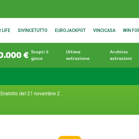
 LIFE
SIVINCETUTTO
EUROJACKPOT
VINCICASA
WIN FOR
Scopri il
Ultima
Archivio
0.000 €
gioco
estrazione
estrazioni
Numeri vincenti del SuperEnalotto del 21 novembre 2023