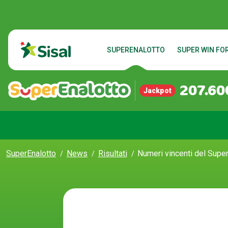
SUPERENALOTTO
SUPER WIN FOR
207.60
Jackpot
SuperEnalotto
News
Risultati