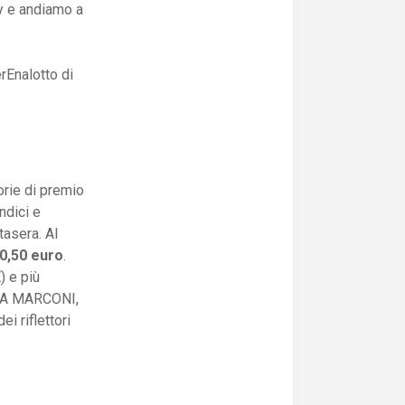
ay e andiamo a
rEnalotto di
orie di premio
ndici e
tasera. Al
0,50 euro
.
) e più
ZZA MARCONI,
ei riflettori