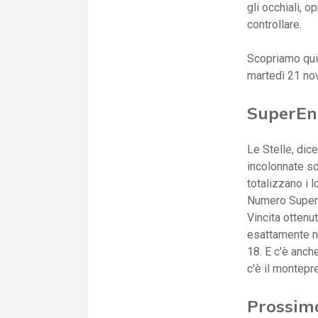
gli occhiali, 
controllare.
Scopriamo qui
martedì 21 n
SuperEna
Le Stelle, dic
incolonnate sot
totalizzano i 
Numero SuperS
Vincita ottenu
esattamente n
18. E c'è anch
c'è il montepr
Prossim