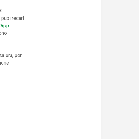
3
puoi recarti
'
App
gono
sa ora, per
vione