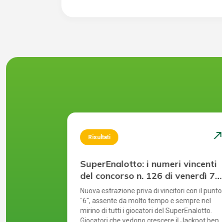
north_east
north_ea
Risultati
 vincenti
SuperEnalotto: i numeri vincenti
giovedì 30
del concorso n. 126 di venerdì 7
agosto 2026
l più alto
Nuova estrazione priva di vincitori con il punto
tanti in
"6", assente da molto tempo e sempre nel
agna. Il
mirino di tutti i giocatori del SuperEnalotto.
ultima
Giocatori che vedono crescere il Jackpot ben