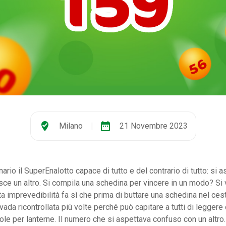
where_to_vote
date_range
Milano
|
21 Novembre 2023
ario il SuperEnalotto capace di tutto e del contrario di tutto: si a
e un altro. Si compila una schedina per vincere in un modo? Si v
uta imprevedibilità fa sì che prima di buttare una schedina nel ces
ada ricontrollata più volte perché può capitare a tutti di leggere d
ole per lanterne. Il numero che si aspettava confuso con un altro