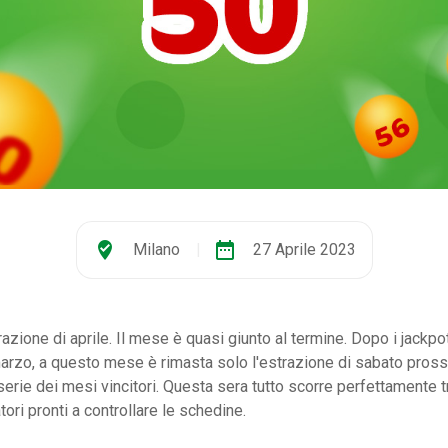
where_to_vote
date_range
Milano
|
27 Aprile 2023
azione di aprile. Il mese è quasi giunto al termine. Dopo i jackpo
marzo, a questo mese è rimasta solo l'estrazione di sabato pros
serie dei mesi vincitori. Questa sera tutto scorre perfettamente tr
tori pronti a controllare le schedine.