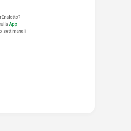
rEnalotto?
sulla
App
o settimanali