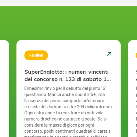
st
north_east
Risultati
SuperEnalotto: i numeri vincenti
del concorso n. 123 di sabato 1
agosto 2026
Ennesimo rinvio per il debutto del punto "6"
quest'anno. Manca anche il punto '5+', ma
l'assenza del primo comporta un'ulteriore
crescita del Jackpot a oltre 204 milioni di euro.
Ogni estrazione fa registrare un notevole
numero di schedine cartacee giocate. Se si
considera la massa di gioco per ogni
concorso, pochi centimetri quadrati di carta si