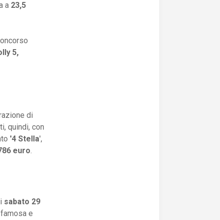
va a
23,5
 concorso
lly 5,
razione di
i, quindi, con
unto
'4 Stella
',
786 euro
.
di
sabato 29
ù famosa e