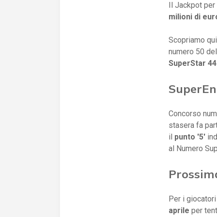
Il Jackpot per
milioni di eur
Scopriamo quin
numero 50 del
SuperStar 44
SuperEna
Concorso numer
stasera fa part
il
punto '5'
in
al Numero Supe
Prossim
Per i giocator
aprile
per ten