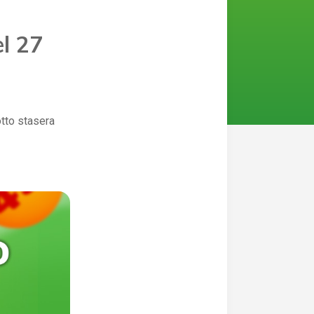
el 27
otto stasera