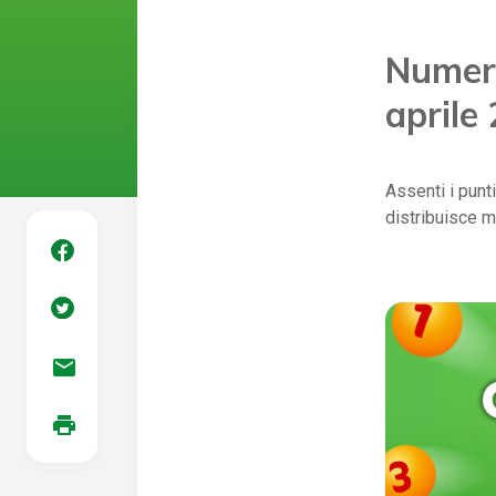
Numeri
aprile
Assenti i punt
distribuisce mo
mail
print