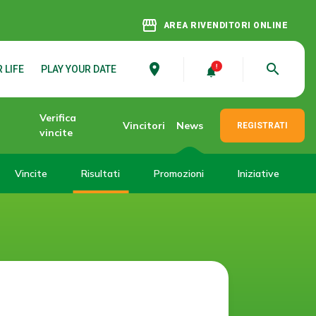
storefront
AREA RIVENDITORI ONLINE
place
search
 LIFE
PLAY YOUR DATE
Verifica
Vincitori
News
REGISTRATI
vincite
Vincite
Risultati
Promozioni
Iniziative