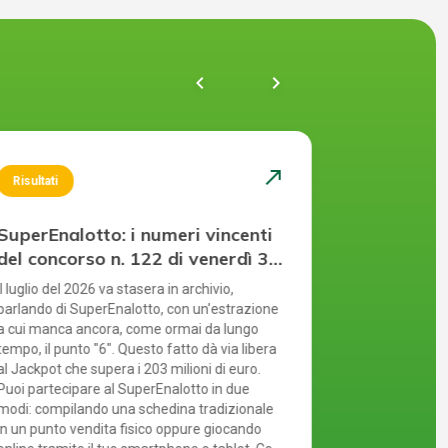
chevron_left
navigate_next
north_east
Risultati
Risultati
SuperEnalotto: i numeri vincenti
SuperEnal
del concorso n. 122 di venerdì 31
del concor
luglio 2026
luglio 20
Il luglio del 2026 va stasera in archivio,
Non è il punto 
parlando di SuperEnalotto, con un'estrazione
indovinato e c
a cui manca ancora, come ormai da lungo
Lombardia, Tr
tempo, il punto "6". Questo fatto dà via libera
Jackpot super
al Jackpot che supera i 203 milioni di euro.
estrazione di 
Puoi partecipare al SuperEnalotto in due
È fondamental
modi: compilando una schedina tradizionale
con senso di 
in un punto vendita fisico oppure giocando
giocare in ma