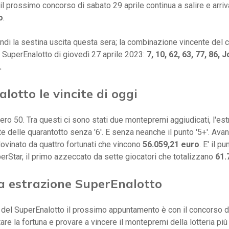
 il prossimo concorso di sabato 29 aprile continua a salire e arri
o
.
di la sestina uscita questa sera; la combinazione vincente del
 SuperEnalotto di giovedì 27 aprile 2023:
7, 10, 62, 63, 77, 86, Jo
.
lotto le vincite di oggi
o 50. Tra questi ci sono stati due montepremi aggiudicati, l'est
e delle quarantotto senza '6'. E senza neanche il punto '5+'. Avant
dovinato da quattro fortunati che vincono
56.059,21 euro
. E' il p
rStar, il primo azzeccato da sette giocatori che totalizzano
61.
a estrazione SuperEnalotto
i del SuperEnalotto il prossimo appuntamento è con il concorso 
tare la fortuna e provare a vincere il montepremi della lotteria pi