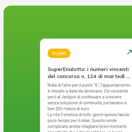
north_east
north_ea
Risultati
 vincenti
SuperEnalotto: i numeri vincenti
 sabato 25
del concorso n. 124 di martedì 4
agosto 2026
 oggi un punto
Nulla di fatto per il punto "6", l'appuntamento
nto "6" e del
è rinviato a data da destinarsi. Ciò consente
e il Jackpot
però al Jackpot di continuare a crescere
 in questa
senza soluzione di continuità, portandosi a
ben 205 milioni di euro.
tramite
La vita frenetica di tutti i giorni spesso lascia
nità davvero
poco tempo per il relax. Questo rende
giocare
complicato anche ritagliarsi brevi momenti