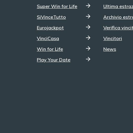
costante il Jackpot che per la prossima
Super Win for Life
Ultima estra
estrazione sale a 204,1 milioni di euro. Un
tesoretto che aumenta di volta in volta, fino a
SiVinceTutto
Archivio estr
quando qualche fortunatissimo non troverà -
Eurojackpot
Verifica vinci
con ogni precisione - sulla sua schedina tutti e
sei i numeri che vengono estratti ad ogni
VinciCasa
Vincitori
concorso. Prossima estrazione SuperEnalotto
Vuoi provare a vincere il Jackpot in palio per il
Win for Life
News
prossimo concorso di martedì 4 agosto del
SuperEnalotto? Giocare al SuperEnalotto è
Play Your Date
semplicissimo, dopo aver scelto i tuoi sei
.
numeri fortunati compresi tra 1 e 90 ti
a
basterà individuare l’opzione che più fa per te.
Il metodo più classico è quello di recarsi in una
ricevitoria autorizzata, ma con il digitale puoi
decidere di giocare online tramite i siti web
autorizzati oppure tramite le app dedicate
per smartphone e tablet. Ricorda, se scegli il
digitale, l’esperienza è ancora più
vantaggiosa: vincite accreditate
automaticamente, promozioni dedicate e
strumenti pensati per un gioco comodo,