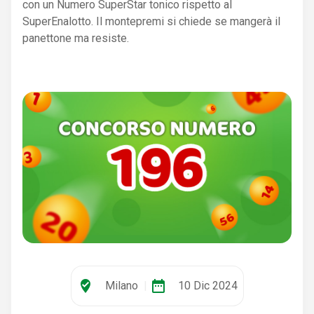
con un Numero SuperStar tonico rispetto al
SuperEnalotto. Il montepremi si chiede se mangerà il
panettone ma resiste.
where_to_vote
date_range
Milano
|
10 Dic 2024