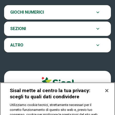
SiVinceTutto
20:00.
Chi siamo
Ultima estrazione
GIOCHI NUMERICI
Eurojackpot
Contatti
Archivio estrazioni
SEZIONI
VinciCasa
Notifiche
Verifica vincite
ALTRO
Win for Life
Accessibilità
Vincitori
Play Your Date
Cookies
News
Sisal mette al centro la tua privacy:
Privacy
scegli tu quali dati condividere
Utilizziamo cookie tecnici, strettamente necessari per il
corretto funzionamento di questo sito web e, previo tuo
IL GIOCO È VIETATO AI MINORI E PUÒ CAUSARE
consenso, cookie per migliorare le prestazioni del sito web