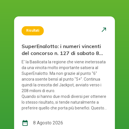
north_east
Risultati
SuperEnalotto: i numeri vincenti
del concorso n. 127 di sabato 8
agosto 2026
E' la Basilicata la regione che viene ineterssata
da una vincita molto importante satsera al
SuperEnalotto. Ma non grazie al punto "6"
ancora ssente bensì al punto "5+". Continua
quindi la crescita del Jackpot, avviato verso i
208 milioni di euro.
Quando si hanno due modi diversi per ottenere
lo stesso risultato, si tende naturalmente a
preferire quello che porta più benefici. Questo
principio si riflette anche nel modo in cui si
gioca al SuperEnalotto. Infatti, per giocare al
date_range
8 Agosto 2026
SuperEnalotto si può scegliere tra due opzioni: