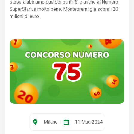
stasera abbiamo due bei punti '5' e anche al Numero
SuperStar va molto bene. Montepremi già sopra i 20
milioni di euro.
where_to_vote
date_range
Milano
|
11 Mag 2024