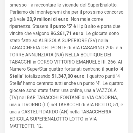
smesso - a raccontare le vicende del SuperEnalotto.
Parliamo del montepremi che per il prossimo concorso
già vale
20,9 milioni di euro
. Non male come
ripartenza. Stasera il
punto '5'
è il più alto e porta due
vincite che valgono
96.261,71 euro
. Le giocate sono
state fatte ad ALBISOLA SUPERIORE (SV) nella
TABACCHERIA DEL PONTE di VIA CASARINO, 205, e a
TORRE ANNUNZIATA (NA) NELLA BOUTIQUE DEI
TABACCHI in CORSO VITTORIO EMANUELE III, 266. Al
Numero SuperStar quattro fortunati centrano il
punto '4
Stella'
totalizzando
51.347,00 euro
. I quattro punti '4
Stella' hanno centrato tutti anche un punto '4'. Le quattro
giocate sono state fatte: una online, una a VAZZOLA
(TV) nel BAR TABACCHI FONTANE di VIA CADORNA,
una a LIVORNO (LI) nel TABACCHI di VIA GIOTTO, 51, e
una a CASTELFIDARDO (AN) nella TABACCHERIA
EDICOLA SUPERENALOTTO LOTTO in VIA
MATTEOTTI, 12.