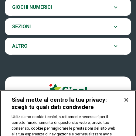
Chi siamo
Ultima estrazione
GIOCHI NUMERICI
Eurojackpot
Contatti
Archivio estrazioni
SEZIONI
VinciCasa
Notifiche
Verifica vincite
ALTRO
Win for Life
Accessibilità
Vincitori
Play Your Date
Cookies
News
Sisal mette al centro la tua privacy:
Privacy
scegli tu quali dati condividere
Utilizziamo cookie tecnici, strettamente necessari per il
corretto funzionamento di questo sito web e, previo tuo
IL GIOCO È VIETATO AI MINORI E PUÒ CAUSARE
consenso, cookie per migliorare le prestazioni del sito web
DIPENDENZA PATOLOGICA
e la tua esperienza di navigazione e per visualizzare avvisi