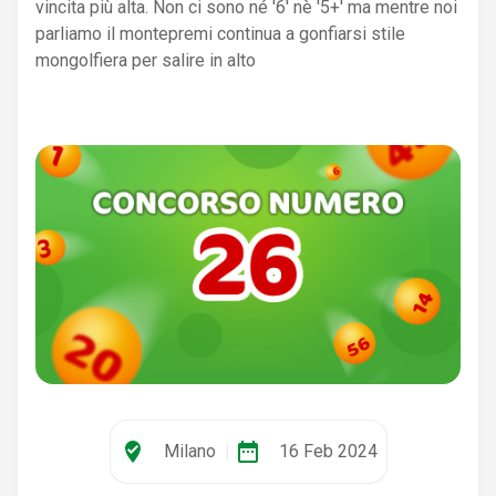
vincita più alta. Non ci sono né '6' nè '5+' ma mentre noi
parliamo il montepremi continua a gonfiarsi stile
mongolfiera per salire in alto
where_to_vote
date_range
Milano
|
16 Feb 2024