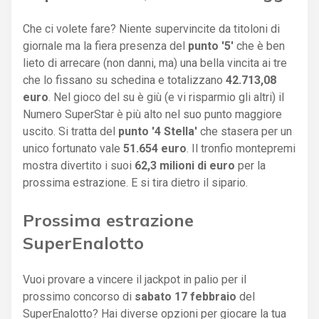
Che ci volete fare? Niente supervincite da titoloni di
giornale ma la fiera presenza del
punto '5'
che è ben
lieto di arrecare (non danni, ma) una bella vincita ai tre
che lo fissano su schedina e totalizzano
42.713,08
euro
. Nel gioco del su è giù (e vi risparmio gli altri) il
Numero SuperStar è più alto nel suo punto maggiore
uscito. Si tratta del
punto '4 Stella'
che stasera per un
unico fortunato vale
51.654 euro
. Il tronfio montepremi
mostra divertito i suoi
62,3 milioni di euro
per la
prossima estrazione. E si tira dietro il sipario.
Prossima estrazione
SuperEnalotto
Vuoi provare a vincere il jackpot in palio per il
prossimo concorso di
sabato 17 febbraio
del
SuperEnalotto? Hai diverse opzioni per giocare la tua