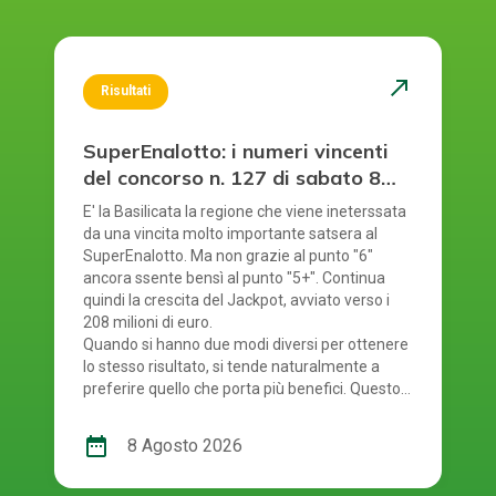
north_east
Risultati
SuperEnalotto: i numeri vincenti
del concorso n. 127 di sabato 8
agosto 2026
E' la Basilicata la regione che viene ineterssata
da una vincita molto importante satsera al
SuperEnalotto. Ma non grazie al punto "6"
ancora ssente bensì al punto "5+". Continua
quindi la crescita del Jackpot, avviato verso i
208 milioni di euro.
Quando si hanno due modi diversi per ottenere
lo stesso risultato, si tende naturalmente a
preferire quello che porta più benefici. Questo
principio si riflette anche nel modo in cui si
gioca al SuperEnalotto. Infatti, per giocare al
date_range
8 Agosto 2026
SuperEnalotto si può scegliere tra due opzioni:
andare in una ricevitoria oppure mediante il