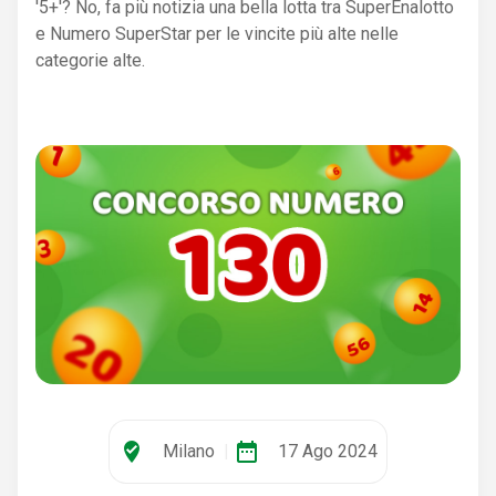
'5+'? No, fa più notizia una bella lotta tra SuperEnalotto
e Numero SuperStar per le vincite più alte nelle
categorie alte.
where_to_vote
date_range
Milano
|
17 Ago 2024