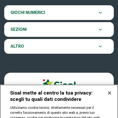
SiVinceTutto
20:00.
Chi siamo
Ultima estrazione
GIOCHI NUMERICI
Eurojackpot
Contatti
Archivio estrazioni
SEZIONI
VinciCasa
Notifiche
Verifica vincite
ALTRO
Win for Life
Accessibilità
Vincitori
Play Your Date
Cookies
News
Sisal mette al centro la tua privacy:
Privacy
scegli tu quali dati condividere
Utilizziamo cookie tecnici, strettamente necessari per il
corretto funzionamento di questo sito web e, previo tuo
IL GIOCO È VIETATO AI MINORI E PUÒ CAUSARE
consenso, cookie per migliorare le prestazioni del sito web