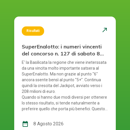
north_east
Risultati
SuperEnalotto: i numeri vincenti
del concorso n. 127 di sabato 8
agosto 2026
E' la Basilicata la regione che viene ineterssata
da una vincita molto importante satsera al
SuperEnalotto. Ma non grazie al punto "6"
ancora ssente bensì al punto "5+". Continua
quindi la crescita del Jackpot, avviato verso i
208 milioni di euro.
Quando si hanno due modi diversi per ottenere
lo stesso risultato, si tende naturalmente a
preferire quello che porta più benefici. Questo
principio si riflette anche nel modo in cui si
gioca al SuperEnalotto. Infatti, per giocare al
date_range
8 Agosto 2026
SuperEnalotto si può scegliere tra due opzioni: