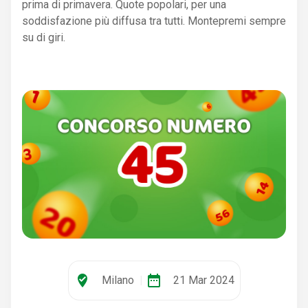
prima di primavera. Quote popolari, per una
soddisfazione più diffusa tra tutti. Montepremi sempre
su di giri.
where_to_vote
date_range
Milano
|
21 Mar 2024