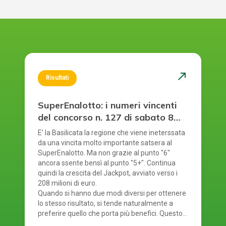
north_east
Risultati
SuperEnalotto: i numeri vincenti
del concorso n. 127 di sabato 8
agosto 2026
E' la Basilicata la regione che viene ineterssata
da una vincita molto importante satsera al
SuperEnalotto. Ma non grazie al punto "6"
ancora ssente bensì al punto "5+". Continua
quindi la crescita del Jackpot, avviato verso i
208 milioni di euro.
Quando si hanno due modi diversi per ottenere
lo stesso risultato, si tende naturalmente a
preferire quello che porta più benefici. Questo
principio si riflette anche nel modo in cui si