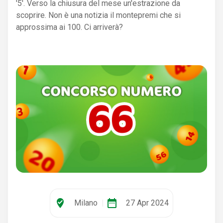
'5'. Verso la chiusura del mese un'estrazione da
scoprire. Non è una notizia il montepremi che si
approssima ai 100. Ci arriverà?
where_to_vote
date_range
Milano
|
27 Apr 2024