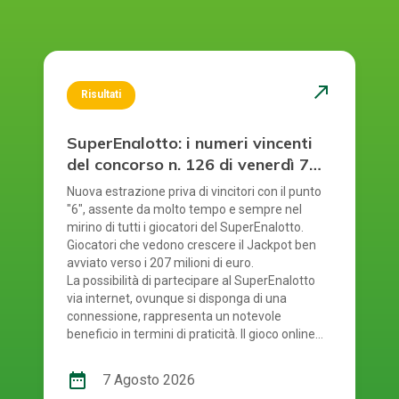
north_east
Risultati
SuperEnalotto: i numeri vincenti
del concorso n. 126 di venerdì 7
agosto 2026
Nuova estrazione priva di vincitori con il punto
"6", assente da molto tempo e sempre nel
mirino di tutti i giocatori del SuperEnalotto.
Giocatori che vedono crescere il Jackpot ben
avviato verso i 207 milioni di euro.
La possibilità di partecipare al SuperEnalotto
via internet, ovunque si disponga di una
connessione, rappresenta un notevole
beneficio in termini di praticità. Il gioco online
del SuperEnalotto mette a disposizione anche
questo considerevole vantaggio: evita la
date_range
7 Agosto 2026
necessità di recarsi fisicamente in ricevitoria