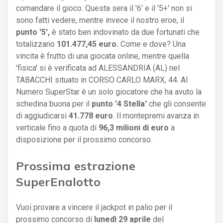
comandare il gioco. Questa sera il '6' e il '5+' non si
sono fatti vedere, mentre invece il nostro eroe, il
punto '5',
è stato ben indovinato da due fortunati che
totalizzano
101.477,45 euro.
Come e dove? Una
vincita è frutto di una giocata online, mentre quella
'fisica' si è verificata ad ALESSANDRIA (AL) nel
TABACCHI situato in CORSO CARLO MARX, 44. Al
Numero SuperStar è un solo giocatore che ha avuto la
schedina buona per il
punto '4 Stella'
che gli consente
di aggiudicarsi
41.778 euro
. Il montepremi avanza in
verticale fino a quota di
96,3 milioni di euro
a
disposizione per il prossimo concorso.
Prossima estrazione
SuperEnalotto
Vuoi provare a vincere il jackpot in palio per il
prossimo concorso di
lunedì 29 aprile
del