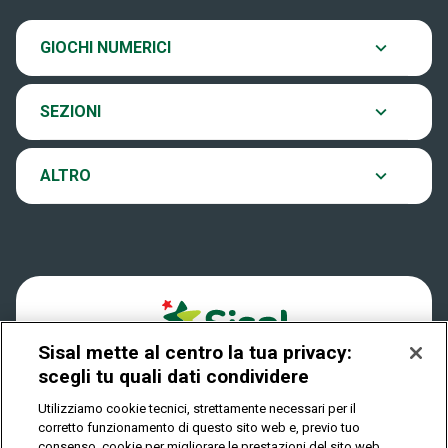
SiVinceTutto
Chi siamo
Ultima estrazione
GIOCHI NUMERICI
Eurojackpot
Contatti
Archivio estrazioni
SEZIONI
VinciCasa
Notifiche
Verifica vincite
ALTRO
Win for Life
Accessibilità
Vincitori
Play Your Date
Cookies
News
Sisal mette al centro la tua privacy:
Privacy
scegli tu quali dati condividere
Utilizziamo cookie tecnici, strettamente necessari per il
corretto funzionamento di questo sito web e, previo tuo
IL GIOCO È VIETATO AI MINORI E PUÒ CAUSARE
consenso, cookie per migliorare le prestazioni del sito web