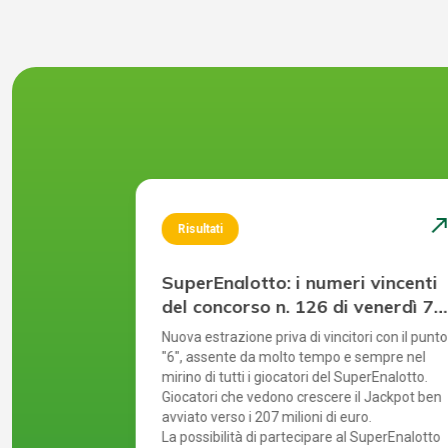
north_east
north_ea
Risultati
 vincenti
SuperEnalotto: i numeri vincenti
giovedì 30
del concorso n. 126 di venerdì 7
agosto 2026
l più alto
Nuova estrazione priva di vincitori con il punto
tanti in
"6", assente da molto tempo e sempre nel
agna. Il
mirino di tutti i giocatori del SuperEnalotto.
ultima
Giocatori che vedono crescere il Jackpot ben
avviato verso i 207 milioni di euro.
SuperEnalotto
La possibilità di partecipare al SuperEnalotto