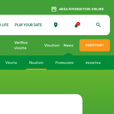
storefront
AREA RIVENDITORI ONLINE
place
search
 LIFE
PLAY YOUR DATE
Verifica
Vincitori
News
REGISTRATI
vincite
Vincite
Risultati
Promozioni
Iniziative