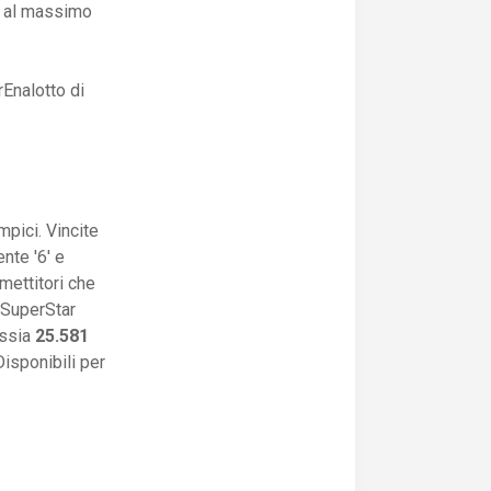
o al massimo
Enalotto di
mpici. Vincite
ente '6' e
mettitori che
o SuperStar
ssia
25.581
Disponibili per