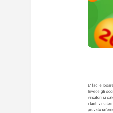
E' facile lodar
Invece gli sco
vincitori si s
i tanti vincit
provato un'emo