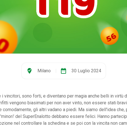
where_to_vote
date_range
Milano
|
30 Luglio 2024
e i vincitori, sono forti, e diventano per magia anche belli in virtù
nfitti vengono biasimati per non aver vinto, non essere stati bravi
ale comodamente, gli altri vadano a piedi. Ma siamo dell'idea che, 
ori 'minori' del SuperEnalotto debbano essere felici. Hanno parteci
zione nel controllare la schedina e se poi con la vincita non cam