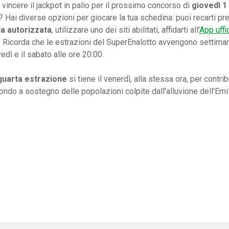
 vincere il jackpot in palio per il prossimo concorso di
giovedì 1
 Hai diverse opzioni per giocare la tua schedina: puoi recarti p
ia autorizzata
, utilizzare uno dei siti abilitati, affidarti all'
App uffi
 Ricorda che le estrazioni del SuperEnalotto avvengono settiman
vedì e il sabato alle ore 20:00.
quarta estrazione
si tiene il venerdì, alla stessa ora, per contrib
fondo a sostegno delle popolazioni colpite dall'alluvione dell'Em