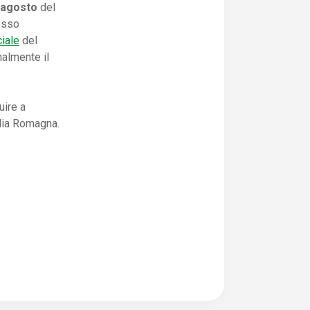
 agosto
del
resso
ciale
del
almente il
uire a
ilia Romagna.