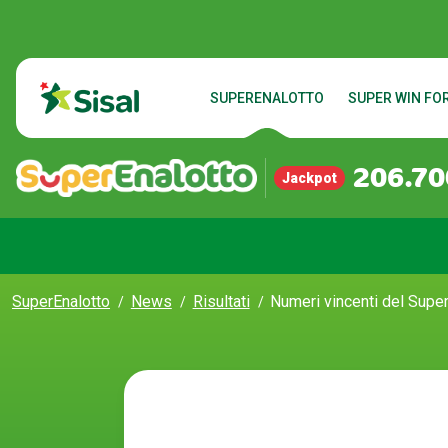
SUPERENALOTTO
SUPER WIN FOR
206.70
Jackpot
SuperEnalotto
News
Risultati
Numeri vincenti del Super