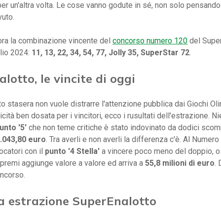
per un'altra volta. Le cose vanno godute in sé, non solo pensand
vuto.
ora la combinazione vincente del
concorso numero 120
del Super
lio 2024:
11, 13, 22, 34, 54, 77, Jolly 35, SuperStar 72
.
lotto, le vincite di oggi
to stasera non vuole distrarre l'attenzione pubblica dai Giochi Oli
licità ben dosata per i vincitori, ecco i rusultati dell'estrazione. Ni
unto '5'
che non teme critiche è stato indovinato da dodici scom
.043,80 euro
. Tra averli e non averli la differenza c'è. Al Numer
ocatori con il
punto '4 Stella'
a vincere poco meno del doppio, o
epremi aggiunge valore a valore ed arriva a
55,8 milioni di euro
. 
oncorso.
a estrazione SuperEnalotto