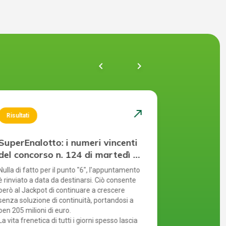
chevron_left
navigate_next
north_east
Risultati
Risultati
SuperEnalotto: i numeri vincenti
SuperEnal
del concorso n. 124 di martedì 4
del conco
agosto 2026
agosto 2
Nulla di fatto per il punto "6", l'appuntamento
Ennesimo rinvi
è rinviato a data da destinarsi. Ciò consente
quest'anno. M
però al Jackpot di continuare a crescere
l'assenza del
senza soluzione di continuità, portandosi a
crescita del J
ben 205 milioni di euro.
Ogni estrazio
La vita frenetica di tutti i giorni spesso lascia
numero di sch