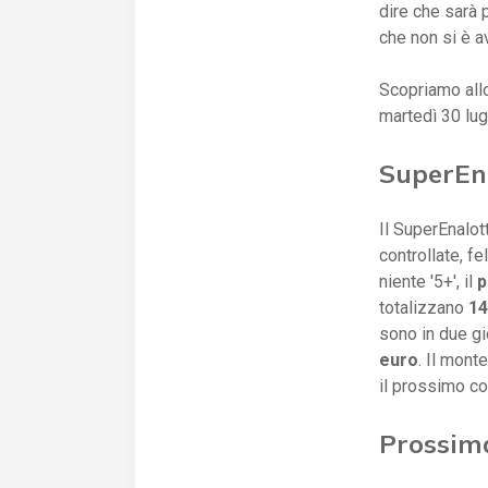
dire che sarà 
che non si è a
Scopriamo all
martedì 30 lug
SuperEna
Il SuperEnalot
controllate, fe
niente '5+', il
p
totalizzano
14
sono in due gi
euro
. Il mont
il prossimo c
Prossim