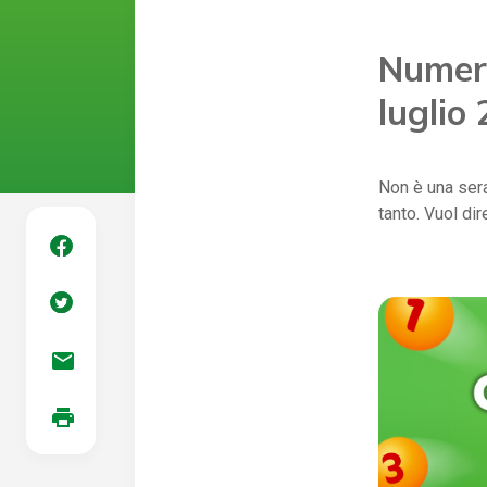
Numeri
luglio
Non è una sera 
tanto. Vuol di
mail
print