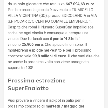
da un solo giocatore che totalizza
647.094,63 euro
.
Per la cronaca la giocata è avvenuta a FIUMICELLO
VILLA VICENTINA (GO), presso EDICOLANDIA in VIA
G.F. POCAR C/O CENTRO COMM.LE EMISFERO, 1.
Caspita che roba! Il Numero SuperStar impallidisce
anche se ogni vincita è comunque e sempre una
vincita. Due fortunati con il
punto '4 Stella'
vincono
25.906 euro
. Che spiccioli non sono. Il
montepremi esplode nel vestito e per il prossimo
concorso vale
99,8 milioni di euro
. Il che vuol dire che
se anche la prossima volta non viene assegnato,
supererà i 100!
Prossima estrazione
SuperEnalotto
Vuoi provare a vincere il jackpot in palio per il
prossimo concorso di
martedì 7 maggio
del