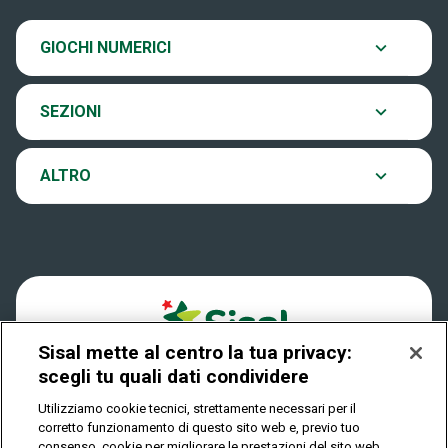
SiVinceTutto
Chi siamo
Ultima estrazione
GIOCHI NUMERICI
Eurojackpot
Contatti
Archivio estrazioni
SEZIONI
VinciCasa
Notifiche
Verifica vincite
ALTRO
Win for Life
Accessibilità
Vincitori
Play Your Date
Cookies
News
Sisal mette al centro la tua privacy:
Privacy
scegli tu quali dati condividere
Utilizziamo cookie tecnici, strettamente necessari per il
corretto funzionamento di questo sito web e, previo tuo
IL GIOCO È VIETATO AI MINORI E PUÒ CAUSARE
consenso, cookie per migliorare le prestazioni del sito web