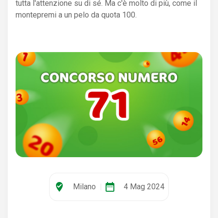
tutta l'attenzione su di sé. Ma c'è molto di più, come il
montepremi a un pelo da quota 100.
where_to_vote
date_range
Milano
|
4 Mag 2024