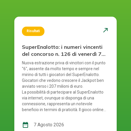
north_east
Risultati
SuperEnalotto: i numeri vincenti
del concorso n. 126 di venerdì 7
agosto 2026
Nuova estrazione priva di vincitori con il punto
"6", assente da molto tempo e sempre nel
mirino di tutti i giocatori del SuperEnalotto.
Giocatori che vedono crescere il Jackpot ben
avviato verso i 207 milioni di euro.
La possibilità di partecipare al SuperEnalotto
via internet, ovunque si disponga di una
connessione, rappresenta un notevole
beneficio in termini di praticità. Il gioco online
del SuperEnalotto mette a disposizione anche
questo considerevole vantaggio: evita la
date_range
7 Agosto 2026
necessità di recarsi fisicamente in ricevitoria