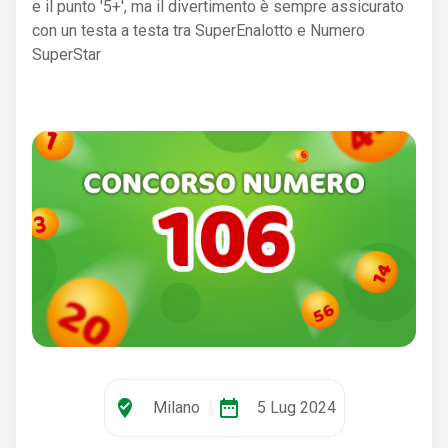
e il punto '5+', ma il divertimento è sempre assicurato
con un testa a testa tra SuperEnalotto e Numero
SuperStar
where_to_vote
date_range
Milano
|
5 Lug 2024