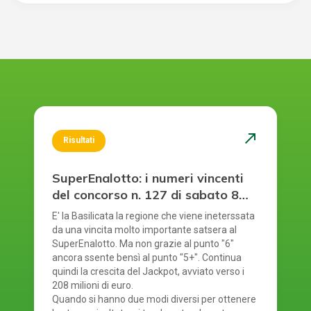
north_east
Risultati
SuperEnalotto: i numeri vincenti
del concorso n. 127 di sabato 8
agosto 2026
E' la Basilicata la regione che viene ineterssata
da una vincita molto importante satsera al
SuperEnalotto. Ma non grazie al punto "6"
ancora ssente bensì al punto "5+". Continua
quindi la crescita del Jackpot, avviato verso i
208 milioni di euro.
Quando si hanno due modi diversi per ottenere