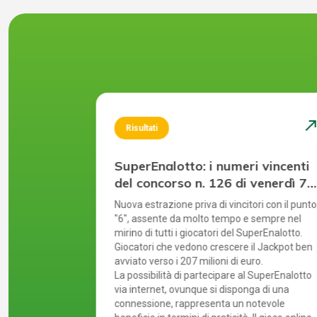
north_east
north_ea
Risultati
 vincenti
SuperEnalotto: i numeri vincenti
giovedì 30
del concorso n. 126 di venerdì 7
agosto 2026
l più alto
Nuova estrazione priva di vincitori con il punto
tanti in
"6", assente da molto tempo e sempre nel
agna. Il
mirino di tutti i giocatori del SuperEnalotto.
ultima
Giocatori che vedono crescere il Jackpot ben
avviato verso i 207 milioni di euro.
SuperEnalotto
La possibilità di partecipare al SuperEnalotto
sto implica
via internet, ovunque si disponga di una
prudente,
connessione, rappresenta un notevole