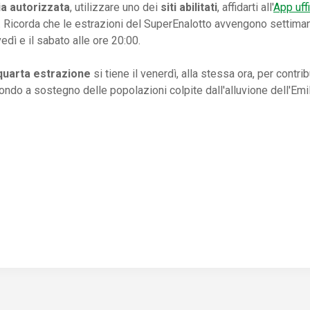
ia autorizzata
, utilizzare uno dei
siti abilitati
, affidarti all'
App uffi
 Ricorda che le estrazioni del SuperEnalotto avvengono settiman
vedì e il sabato alle ore 20:00.
quarta estrazione
si tiene il venerdì, alla stessa ora, per contrib
fondo a sostegno delle popolazioni colpite dall'alluvione dell'Em