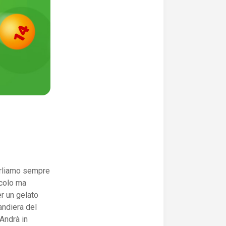
arliamo sempre
ccolo ma
r un gelato
andiera del
 Andrà in