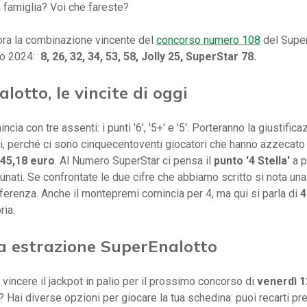
a famiglia? Voi che fareste?
ora la combinazione vincente del
concorso numero 108
del Super
lio 2024:
8, 26, 32, 34, 53, 58, Jolly 25, SuperStar 78.
lotto, le vincite di oggi
ncia con tre assenti: i punti '6', '5+' e '5'. Porteranno la giustific
, perché ci sono cinquecentoventi giocatori che hanno azzecato 
45,18 euro
. Al Numero SuperStar ci pensa il
punto '4 Stella'
a 
tunati. Se confrontate le due cifre che abbiamo scritto si nota una
ferenza. Anche il montepremi comincia per 4, ma qui si parla di
4
ria.
a estrazione SuperEnalotto
 vincere il jackpot in palio per il prossimo concorso di
venerdì 1
 Hai diverse opzioni per giocare la tua schedina: puoi recarti p