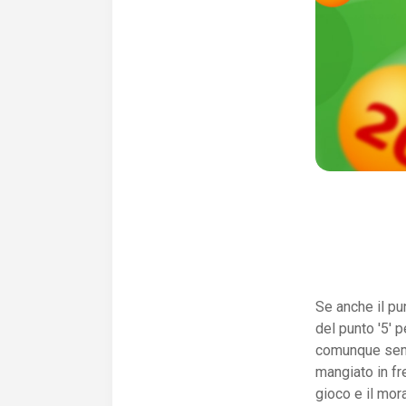
Se anche il p
del punto '5' 
comunque sempr
mangiato in fr
gioco e il mor