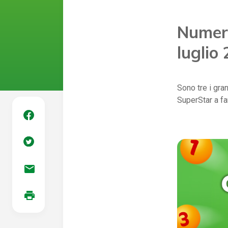
Numeri
luglio
Sono tre i gran
SuperStar a far
mail
print