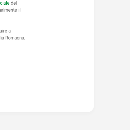
ciale
del
almente il
uire a
ilia Romagna.