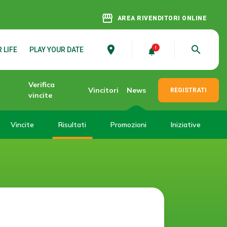
storefront
AREA RIVENDITORI ONLINE
place
search
 LIFE
PLAY YOUR DATE
Verifica
Vincitori
News
REGISTRATI
vincite
Vincite
Risultati
Promozioni
Iniziative