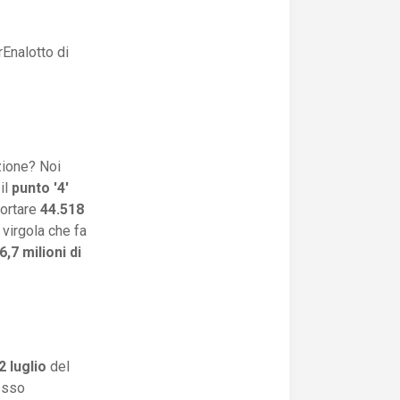
Enalotto di
azione? Noi
il
punto '4'
portare
44.518
 virgola che fa
6,7 milioni di
2 luglio
del
resso