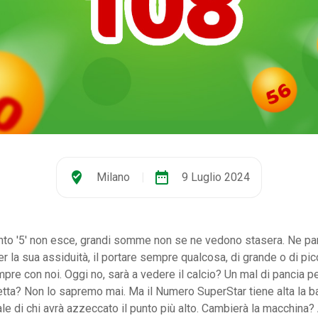
where_to_vote
date_range
Milano
|
9 Luglio 2024
unto '5' non esce, grandi somme non se ne vedono stasera. Ne p
per la sua assiduità, il portare sempre qualcosa, di grande o di pi
e con noi. Oggi no, sarà a vedere il calcio? Un mal di pancia pe
etta? Non lo sapremo mai. Ma il Numero SuperStar tiene alta la b
ale di chi avrà azzeccato il punto più alto. Cambierà la macchina?