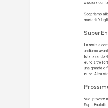
crociera con l
Scopriamo all
martedì 9 lug
SuperEna
La notizia comi
andiamo avanti
totalizzando
4
euro
a tre for
una grande dif
euro
. Altra sto
Prossim
Vuoi provare a
SuperEnalotto?