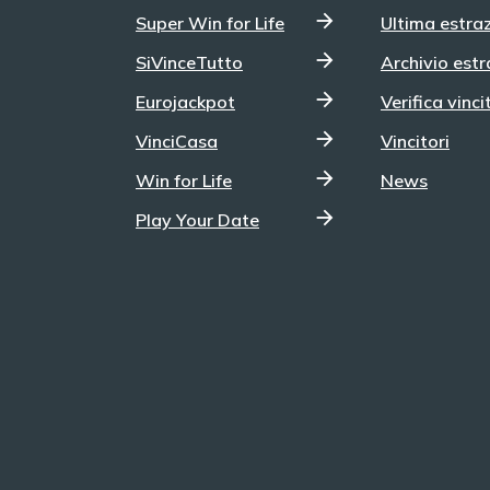
al Numero SuperStar è il punto "4 Stella" a far
Super Win for Life
Ultima estra
sì che cinque giocatori totalizzino 22.840,00
euro. Nuova quota quindi per il Jackpot che
SiVinceTutto
Archivio estr
sale sempre più. raggiungendo la quota
Eurojackpot
Verifica vinci
di 205,8 milioni di euro. Prossima estrazione
SuperEnalotto Vuoi provare a vincere il
VinciCasa
Vincitori
Jackpot in palio per il prossimo concorso di
venerdì 7 agosto del SuperEnalotto? Giocare
Win for Life
News
al SuperEnalotto è semplicissimo, dopo aver
.
scelto i tuoi sei numeri fortunati compresi tra
Play Your Date
a
1 e 90 ti basterà individuare l’opzione che più
fa per te. Il metodo più classico è quello di
recarsi in una ricevitoria autorizzata, ma con il
digitale puoi decidere di giocare online tramite
i siti web autorizzati oppure tramite le app
dedicate per smartphone e tablet. Ricorda, se
scegli il digitale, l’esperienza è ancora più
vantaggiosa: vincite accreditate
automaticamente, promozioni dedicate e
strumenti pensati per un gioco comodo,
sicuro e sempre responsabile.
L’appuntamento con la fortuna è al prossimo