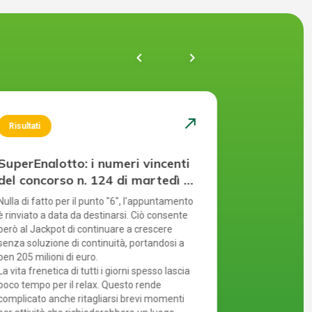
chevron_left
navigate_next
north_east
Risultati
Risultati
SuperEnalotto: i numeri vincenti
SuperEnal
del concorso n. 124 di martedì 4
del conco
agosto 2026
agosto 2
Nulla di fatto per il punto "6", l'appuntamento
Ennesimo rinvi
è rinviato a data da destinarsi. Ciò consente
quest'anno. M
però al Jackpot di continuare a crescere
l'assenza del
senza soluzione di continuità, portandosi a
crescita del J
ben 205 milioni di euro.
Ogni estrazio
La vita frenetica di tutti i giorni spesso lascia
numero di sch
poco tempo per il relax. Questo rende
considera la 
complicato anche ritagliarsi brevi momenti
concorso, poch