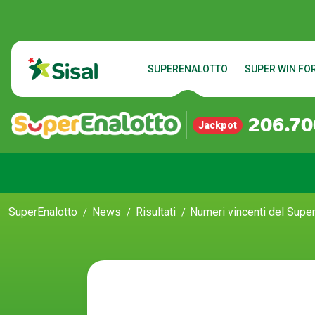
SUPERENALOTTO
SUPER WIN FOR
206.70
Jackpot
SuperEnalotto
News
Risultati
Numeri vincenti del Super