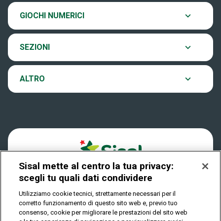
Chi siamo
Ultima estrazione
GIOCHI NUMERICI
Eurojackpot
Contatti
Archivio estrazioni
SEZIONI
VinciCasa
Notifiche
Verifica vincite
ALTRO
Win for Life
Accessibilità
Vincitori
Play Your Date
Cookies
News
Sisal mette al centro la tua privacy:
Privacy
scegli tu quali dati condividere
Utilizziamo cookie tecnici, strettamente necessari per il
corretto funzionamento di questo sito web e, previo tuo
IL GIOCO È VIETATO AI MINORI E PUÒ CAUSARE
consenso, cookie per migliorare le prestazioni del sito web
DIPENDENZA PATOLOGICA