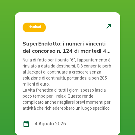
north_east
Risultati
SuperEnalotto: i numeri vincenti
del concorso n. 124 di martedì 4
agosto 2026
Nulla di fatto per il punto "6", l'appuntamento è
rinviato a data da destinarsi. Ciò consente però
al Jackpot di continuare a crescere senza
soluzione di continuità, portandosi a ben 205
milioni di euro.
La vita frenetica di tutti i giorni spesso lascia
poco tempo per il relax. Questo rende
complicato anche ritagliarsi brevi momenti per
attività che richiederebbero un luogo specifico.
È proprio per questo motivo che il gioco online
offre una soluzione comoda a chi partecipa ai
date_range
4 Agosto 2026
concorsi: permette di fare la propria giocata
ovunque ci si trovi, senza la necessità di recarsi