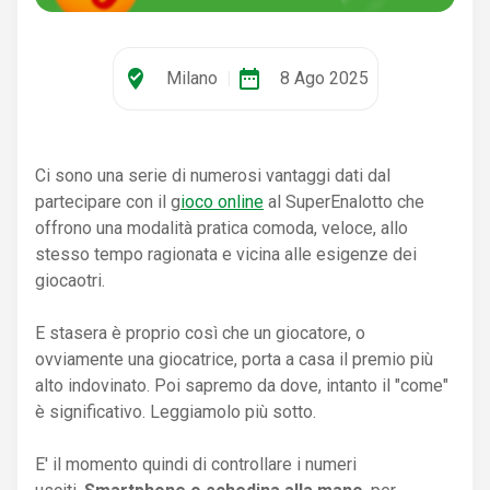
where_to_vote
date_range
Milano
|
8 Ago 2025
Ci sono una serie di numerosi vantaggi dati dal
partecipare con il g
ioco online
al SuperEnalotto che
offrono una modalità pratica comoda, veloce, allo
stesso tempo ragionata e vicina alle esigenze dei
giocaotri.
E stasera è proprio così che un giocatore, o
ovviamente una giocatrice, porta a casa il premio più
alto indovinato. Poi sapremo da dove, intanto il "come"
è significativo. Leggiamolo più sotto.
E' il momento quindi di controllare i numeri