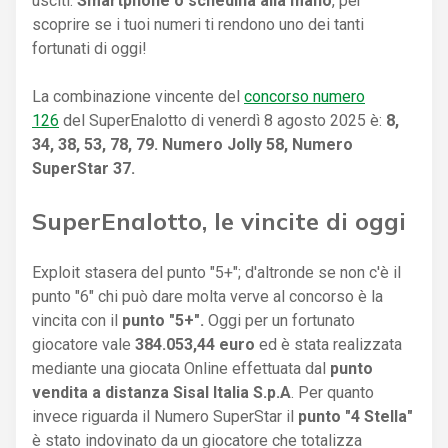
usciti.
Smartphone o schedina alla mano
, per
scoprire se i tuoi numeri ti rendono uno dei tanti
fortunati di oggi!
La combinazione vincente del
concorso numero
126
del SuperEnalotto di venerdì 8 agosto 2025 è:
8,
34, 38, 53, 78, 79. Numero Jolly 58, Numero
SuperStar 37.
SuperEnalotto, le vincite di oggi
Exploit stasera del punto
"5+"; d'altronde se non c'è il
punto "6" chi può dare molta verve al concorso è la
vincita con il
punto "5+".
Oggi per un fortunato
giocatore vale
384.053,44 euro
ed è stata realizzata
mediante una giocata Online effettuata dal
punto
vendita a distanza Sisal Italia S.p.A
. Per quanto
invece riguarda il Numero SuperStar il
punto "4 Stella"
è stato indovinato da un giocatore che totalizza