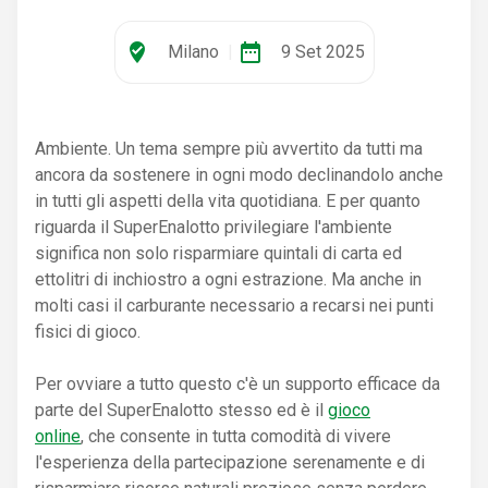
where_to_vote
date_range
Milano
|
9 Set 2025
Ambiente. Un tema sempre più avvertito da tutti ma
ancora da sostenere in ogni modo declinandolo anche
in tutti gli aspetti della vita quotidiana. E per quanto
riguarda il SuperEnalotto privilegiare l'ambiente
significa non solo risparmiare quintali di carta ed
ettolitri di inchiostro a ogni estrazione. Ma anche in
molti casi il carburante necessario a recarsi nei punti
fisici di gioco.
Per ovviare a tutto questo c'è un supporto efficace da
parte del SuperEnalotto stesso ed è il
gioco
online
, che consente in tutta comodità di vivere
l'esperienza della partecipazione serenamente e di