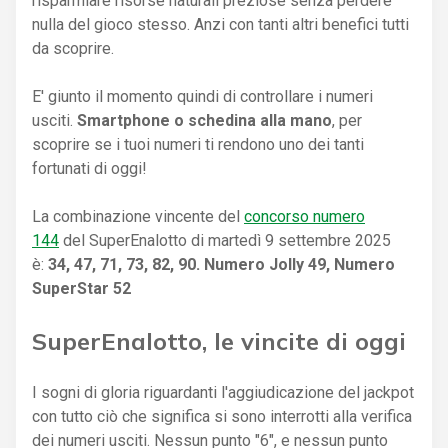
risparmiare risorse naturali preziose senza perdere
nulla del gioco stesso. Anzi con tanti altri benefici tutti
da scoprire.
E' giunto il momento quindi di controllare i numeri
usciti.
Smartphone o schedina alla mano
, per
scoprire se i tuoi numeri ti rendono uno dei tanti
fortunati di oggi!
La combinazione vincente del
concorso numero
144
del SuperEnalotto di martedì 9 settembre 2025
è:
34, 47, 71, 73, 82, 90. Numero Jolly 49, Numero
SuperStar 52
SuperEnalotto, le vincite di oggi
I sogni di gloria riguardanti l'aggiudicazione del jackpot
con tutto ciò che significa si sono interrotti alla verifica
dei numeri usciti. Nessun punto "6", e nessun punto