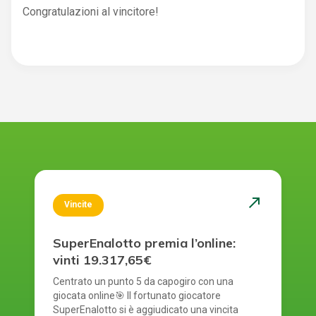
Congratulazioni al vincitore!
north_east
Vincite
SuperEnalotto premia l’online:
vinti 19.317,65€
Centrato un punto 5 da capogiro con una
giocata online🎯 Il fortunato giocatore
SuperEnalotto si è aggiudicato una vincita