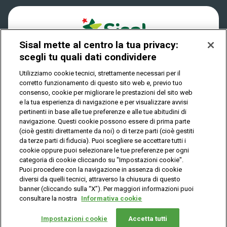
Play Your Date
Cookies
News
Sisal mette al centro la tua privacy:
Privacy
scegli tu quali dati condividere
Utilizziamo cookie tecnici, strettamente necessari per il
corretto funzionamento di questo sito web e, previo tuo
IL GIOCO È VIETATO AI MINORI E PUÒ CAUSARE
consenso, cookie per migliorare le prestazioni del sito web
DIPENDENZA PATOLOGICA
e la tua esperienza di navigazione e per visualizzare avvisi
pertinenti in base alle tue preferenze e alle tue abitudini di
navigazione. Questi cookie possono essere di prima parte
(cioè gestiti direttamente da noi) o di terze parti (cioè gestiti
© Copyright Sisal Italia S.p.A. - P.I. 02433760135
da terze parti di fiducia). Puoi scegliere se accettare tutti i
Mappa
cookie oppure puoi selezionare le tue preferenze per ogni
Privacy
Cookies
del
categoria di cookie cliccando su "Impostazioni cookie".
sito
Puoi procedere con la navigazione in assenza di cookie
diversi da quelli tecnici, attraverso la chiusura di questo
banner (cliccando sulla “X”). Per maggiori informazioni puoi
consultare la nostra
Informativa cookie
Vuoi giocare
online?
Impostazioni cookie
Accetta tutti