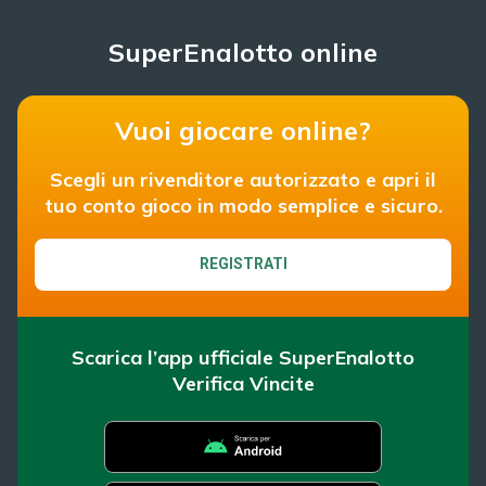
SuperEnalotto online
Vuoi giocare online?
Scegli un rivenditore autorizzato e apri il
tuo conto gioco in modo semplice e sicuro.
REGISTRATI
Scarica l’app ufficiale SuperEnalotto
Verifica Vincite