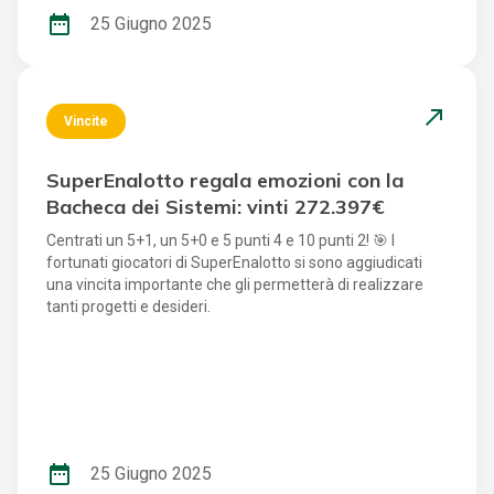
date_range
25 Giugno 2025
north_east
Vincite
SuperEnalotto regala emozioni con la
Bacheca dei Sistemi: vinti 272.397€
Centrati un 5+1, un 5+0 e 5 punti 4 e 10 punti 2! 🎯 I
fortunati giocatori di SuperEnalotto si sono aggiudicati
una vincita importante che gli permetterà di realizzare
tanti progetti e desideri.
date_range
25 Giugno 2025