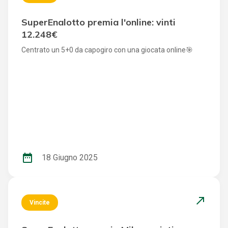
SuperEnalotto premia l'online: vinti
12.248€
Centrato un 5+0 da capogiro con una giocata online🎯
date_range
18 Giugno 2025
north_east
Vincite