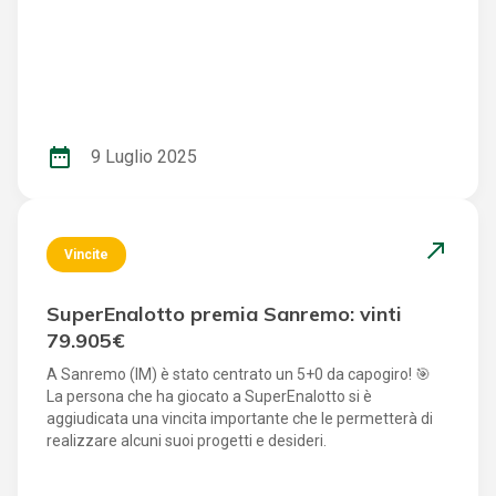
date_range
9 Luglio 2025
north_east
Vincite
SuperEnalotto premia Sanremo: vinti
79.905€
A Sanremo (IM) è stato centrato un 5+0 da capogiro! 🎯
La persona che ha giocato a SuperEnalotto si è
aggiudicata una vincita importante che le permetterà di
realizzare alcuni suoi progetti e desideri.