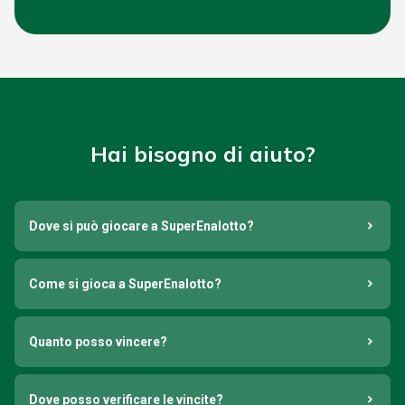
Hai bisogno di aiuto?
Dove si può giocare a SuperEnalotto?
Come si gioca a SuperEnalotto?
Quanto posso vincere?
Dove posso verificare le vincite?