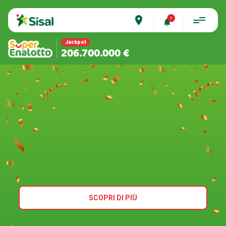
place
Jackpot
206.700.000 €
SCOPRI DI PIÙ