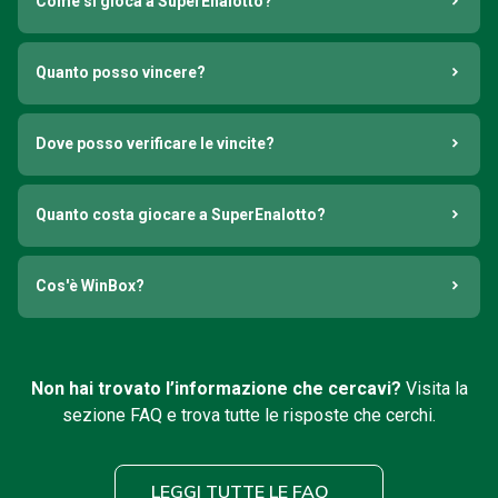
Come si gioca a SuperEnalotto?
Quanto posso vincere?
Dove posso verificare le vincite?
Quanto costa giocare a SuperEnalotto?
Cos'è WinBox?
Non hai trovato l’informazione che cercavi?
Visita la
sezione FAQ e trova tutte le risposte che cerchi.
LEGGI TUTTE LE FAQ