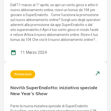
Dall’11 marzo al 1° aprile, se apri un conto gioco e attivi il
nuovo abbonamento online, ricevi un bonus da 10€ per
giocare a SuperEnalotto. Come funziona la promozione
sul nuovo abbonamento online? Scegli uno degli operatori
aderenti alla promozione da app SuperEnalotto o dal
sito superenalotto.it Apri il tuo conto gioco in modo facile
e veloce Attiva il nuovo abbonamento online Ricevi il tuo
bonus da 10€ Che cos’è il nuovo abbonamento online?
Con il nuovo abbonamento, disponibile solo online, giochi i
tuoi numeri preferiti senza perdere nessuna estrazione e
date_range
11 Marzo 2024
l’importo viene scalato dal tuo conto gioco in automatico
prima di ogni concorso. Scopri tutte le novità nella sezione
dedicata. Entro quando posso sottoscrivere il nuovo
abbonamento? Dall'apertura del conto gioco dovrai
north_east
attivare il nuovo abbonamento entro il 1° aprile, quindi
Promozioni
entro il termine del periodo promozionale. Quando ricevo
il bonus? Il bonus viene accreditato entro 4
Novità SuperEnalotto: iniziativa speciale
giorni dall’attivazione del nuovo abbonamento online.
New Year’s Show
Entro quando posso utilizzare i 10€ in omaggio? Hai 15
giorni di tempo per spendere il tuo bonus per tutte le
tipologie di giocate SuperEnalotto, senza alcun obbligo di
Parte la nuova iniziativa speciale di SuperEnalotto
ricarica. Cosa aspetti? Attiva il nuovo abbonamento