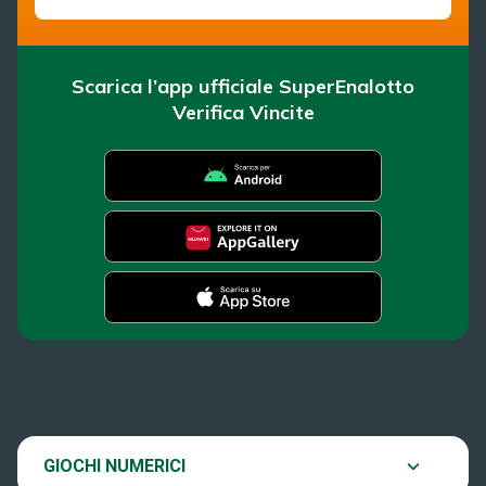
Scarica l’app ufficiale SuperEnalotto
Verifica Vincite
SuperEnalotto
Super Win for Life
Scopri il gioco
SiVinceTutto
Chi siamo
Ultima estrazione
GIOCHI NUMERICI