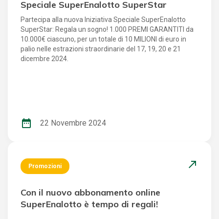
Speciale SuperEnalotto SuperStar
Partecipa alla nuova Iniziativa Speciale SuperEnalotto
SuperStar: Regala un sogno! 1.000 PREMI GARANTITI da
10.000€ ciascuno, per un totale di 10 MILIONI di euro in
palio nelle estrazioni straordinarie del 17, 19, 20 e 21
dicembre 2024.
date_range
22 Novembre 2024
north_east
Promozioni
Con il nuovo abbonamento online
SuperEnalotto è tempo di regali!