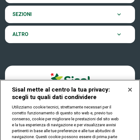
Eurojackpot
Contatti
Archivio estrazioni
SEZIONI
VinciCasa
Notifiche
Verifica vincite
ALTRO
Win for Life
Accessibilità
Vincitori
Play Your Date
Cookies
News
Sisal mette al centro la tua privacy:
Privacy
scegli tu quali dati condividere
Utilizziamo cookie tecnici, strettamente necessari per il
corretto funzionamento di questo sito web e, previo tuo
IL GIOCO È VIETATO AI MINORI E PUÒ CAUSARE
consenso, cookie per migliorare le prestazioni del sito web
DIPENDENZA PATOLOGICA
e la tua esperienza di navigazione e per visualizzare avvisi
pertinenti in base alle tue preferenze e alle tue abitudini di
navigazione. Questi cookie possono essere di prima parte