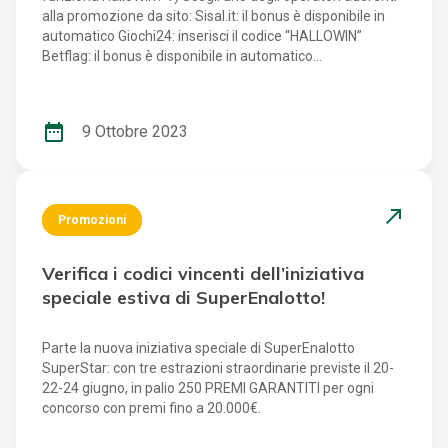
alla promozione da sito: Sisal.it: il bonus è disponibile in
automatico Giochi24: inserisci il codice “HALLOWIN”
Betflag: il bonus è disponibile in automatico
Scommettendo: inserisci il codice “HALLOWIN”
Lottomatica: inserisci il codice ''LOTTHAL'' Goldbet:
inserisci il codice ''GOLDHAL'' da App: Sisal.it: il bonus è
date_range
9 Ottobre 2023
disponibile in automatico Giochi24: inserisci il codice
“HALLOWIN” 2) Apri il tuo conto di gioco in modo facile e
veloce. 3) Ricevi il tuo bonus per giocare a SuperEnalotto
online. Il bonus è disponibile anche da App
north_east
SuperEnalotto? Gli utenti potranno ricevere il bonus
Promozioni
anche dall’App ufficiale di SuperEnalotto. Scarica l’App
SuperEnalotto e registrati per accedere a tutti i vantaggi
Verifica i codici vincenti dell’iniziativa
della promozione. Entro quando utilizzare il bonus? Hai
speciale estiva di SuperEnalotto!
15 giorni di tempo per spendere il tuo bonus per tutte le
tipologie di giocate SuperEnalotto, senza alcun obbligo di
ricarica. Cosa aspetti? Partecipa ad HalloWin!
Parte la nuova iniziativa speciale di SuperEnalotto
SuperStar: con tre estrazioni straordinarie previste il 20-
22-24 giugno, in palio 250 PREMI GARANTITI per ogni
concorso con premi fino a 20.000€.